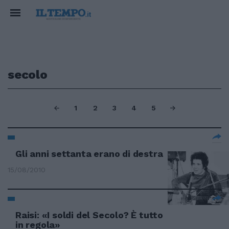
secolo
1
2
3
4
5
Gli anni settanta erano di destra
15/08/2010
Raisi: «I soldi del Secolo? È tutto
in regola»