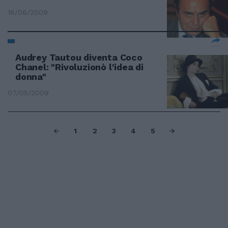
18/06/2009
Audrey Tautou diventa Coco
Chanel: "Rivoluzionò l'idea di
donna"
07/05/2009
1
2
3
4
5