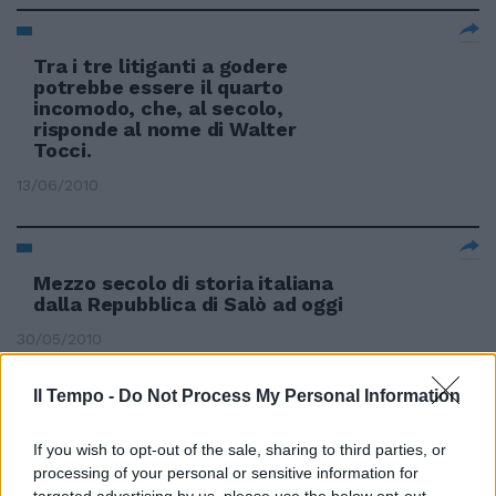
Tra i tre litiganti a godere
potrebbe essere il quarto
incomodo, che, al secolo,
risponde al nome di Walter
Tocci.
13/06/2010
Mezzo secolo di storia italiana
dalla Repubblica di Salò ad oggi
30/05/2010
Il Tempo -
Do Not Process My Personal Information
L'auto elettrica di fine secolo.
If you wish to opt-out of the sale, sharing to third parties, or
Ma del XIX
processing of your personal or sensitive information for
30/05/2010