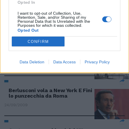
Opted In
I want to opt-out of Collection, Use,
Mezzo secolo di sport e storia
Retention, Sale, and/or Sharing of my
Personal Data that Is Unrelated with the
03/01/2010
Purposes for which it was collected.
Opted Out
CONFIRM
L'arte contemporanea ha una
nuova casa
Data Deletion
Data Access
Privacy Policy
15/11/2009
Berlusconi vola a New York E Fini
lo punzecchia da Roma
24/09/2009