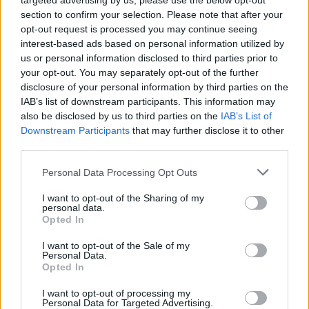
targeted advertising by us, please use the below opt-out
section to confirm your selection. Please note that after your
opt-out request is processed you may continue seeing
interest-based ads based on personal information utilized by
Un secolo di tennis tricolore
us or personal information disclosed to third parties prior to
your opt-out. You may separately opt-out of the further
30/04/2010
disclosure of your personal information by third parties on the
IAB’s list of downstream participants. This information may
also be disclosed by us to third parties on the
IAB’s List of
Downstream Participants
that may further disclose it to other
Trovati a Santa Maria Novella,
third parties.
complesso monumentale del XV
secolo
Personal Data Processing Opt Outs
28/02/2010
I want to opt-out of the Sharing of my
personal data.
Opted In
I want to opt-out of the Sale of my
La scoperta del ventesimo
Personal Data.
secolo
Opted In
10/01/2010
I want to opt-out of processing my
Personal Data for Targeted Advertising.