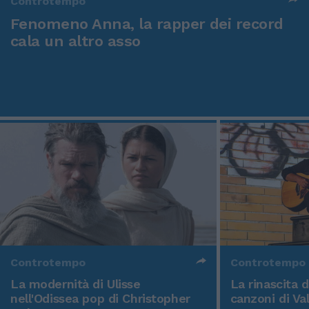
Controtempo
Fenomeno Anna, la rapper dei record
cala un altro asso
Controtempo
Controtempo
La modernità di Ulisse
La rinascita 
nell'Odissea pop di Christopher
canzoni di Va