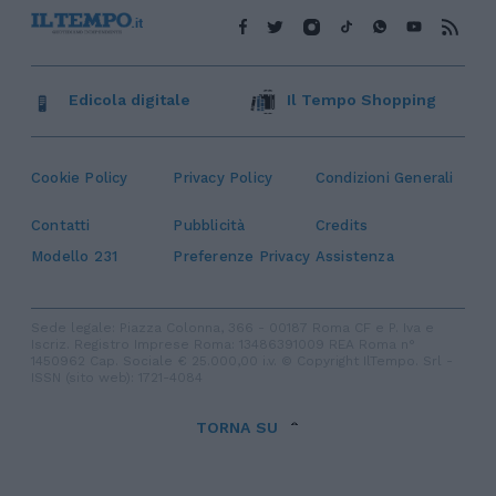
Edicola digitale
Il Tempo Shopping
Cookie Policy
Privacy Policy
Condizioni Generali
Contatti
Pubblicità
Credits
Modello 231
Preferenze Privacy
Assistenza
Sede legale: Piazza Colonna, 366 - 00187 Roma CF e P. Iva e
Iscriz. Registro Imprese Roma: 13486391009 REA Roma n°
1450962 Cap. Sociale € 25.000,00 i.v. © Copyright IlTempo. Srl -
ISSN (sito web): 1721-4084
TORNA SU