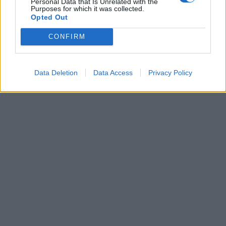
Personal Data that Is Unrelated with the
Purposes for which it was collected.
Opted Out
Leonardo Maria Del Vecchio dall'ex compagna
in ospedale. Le dichiarazioni ai giornalisti
CONFIRM
Data Deletion
Data Access
Privacy Policy