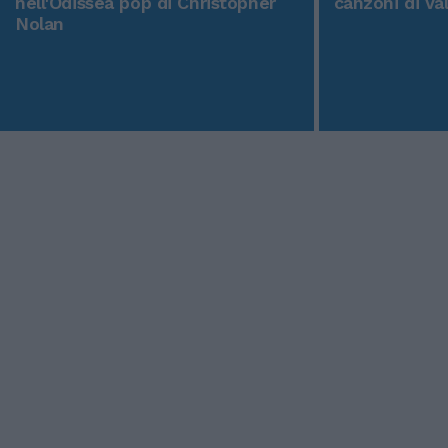
nell'Odissea pop di Christopher
canzoni di Va
Nolan