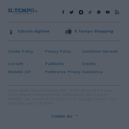
Edicola digitale
Il Tempo Shopping
Cookie Policy
Privacy Policy
Condizioni Generali
Contatti
Pubblicità
Credits
Modello 231
Preferenze Privacy
Assistenza
Sede legale: Piazza Colonna, 366 - 00187 Roma CF e P. Iva e
Iscriz. Registro Imprese Roma: 13486391009 REA Roma n°
1450962 Cap. Sociale € 25.000,00 i.v. © Copyright IlTempo. Srl -
ISSN (sito web): 1721-4084
TORNA SU