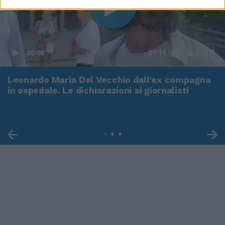
00:00
01:16
Leonardo Maria Del Vecchio dall'ex compagna
in ospedale. Le dichiarazioni ai giornalisti