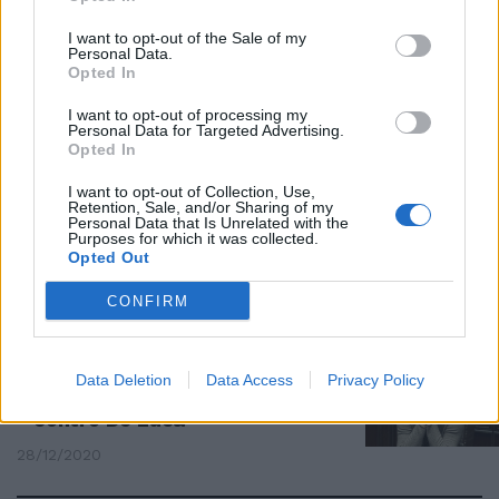
Zampa e Morani all'attacco di
I want to opt-out of the Sale of my
Zingaretti: "Cacciate dal
Personal Data.
governo senza una telefonata"
Opted In
27/02/2021
I want to opt-out of processing my
Personal Data for Targeted Advertising.
Opted In
RETROSCENA
I want to opt-out of Collection, Use,
Zingaretti s'è scordato la
Retention, Sale, and/or Sharing of my
Zampa: "Nemmeno una
Personal Data that Is Unrelated with the
Purposes for which it was collected.
telefonata"
Opted Out
26/02/2021
CONFIRM
SMASCHERATO
Non ha rispettato le indicazioni
Data Deletion
Data Access
Privacy Policy
del ministero. Anche Zampa
contro De Luca
28/12/2020