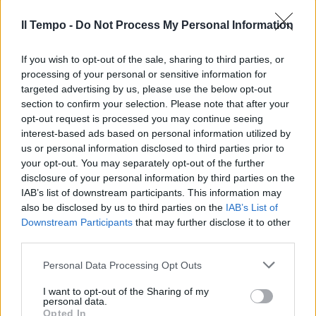
Cosa scappa alla consulente di
Speranza
Il Tempo -
Do Not Process My Personal Information
19/11/2021
If you wish to opt-out of the sale, sharing to third parties, or
processing of your personal or sensitive information for
GRAZIATA
targeted advertising by us, please use the below opt-out
section to confirm your selection. Please note that after your
Riecco Sandra Zampa al
opt-out request is processed you may continue seeing
ministero e Gasparri "interroga"
interest-based ads based on personal information utilized by
il premier
us or personal information disclosed to third parties prior to
30/03/2021
your opt-out. You may separately opt-out of the further
disclosure of your personal information by third parties on the
IAB’s list of downstream participants. This information may
A VOLTE RITORNANO
also be disclosed by us to third parties on the
IAB’s List of
Trombata da Draghi, salvata da
Downstream Participants
that may further disclose it to other
Speranza, riecco la Zampa al
third parties.
ministero
Personal Data Processing Opt Outs
26/03/2021
I want to opt-out of the Sharing of my
personal data.
BUFERA DEM
Opted In