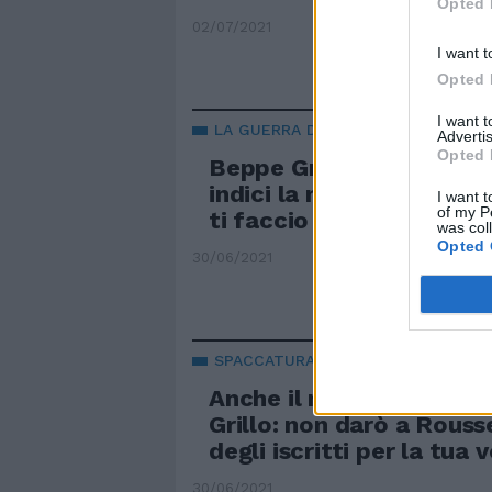
Opted 
02/07/2021
I want t
Opted 
I want 
LA GUERRA DEL MOVIMENTO
Advertis
Opted 
Beppe Grillo minaccia Vi
indici la mia votazione 
I want t
of my P
ti faccio causa
was col
Opted 
30/06/2021
SPACCATURA
Anche il mite Vito Crimi s
Grillo: non darò a Rouss
degli iscritti per la tua
30/06/2021