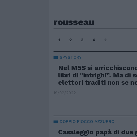
rousseau
1
2
3
4
SPYSTORY
Nel M5S si arricchiscon
libri di "intrighi”. Ma di 
elettori traditi non se n
19/02/2022
DOPPIO FIOCCO AZZURRO
Casaleggio papà di due 