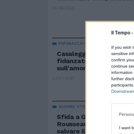
05/08/2021
Il Tempo 
PAPARAZZATI
If you wish 
Casaleggio jr pizzicato 
sensitive in
fidanzata: la foto toglie
confirm you
continue se
sull'amore vip
information 
23/07/2021
further disc
participants
Downstream 
GUERRE STELLARI
Persona
Sfida a Grillo: non si vo
Rousseau. Ma Di Maio p
I want t
salvare il M5S