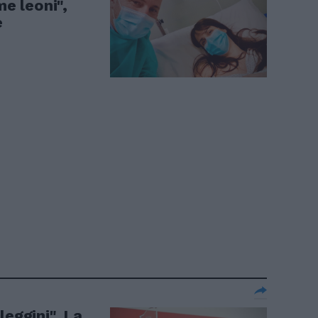
e leoni",
e
leggini". La