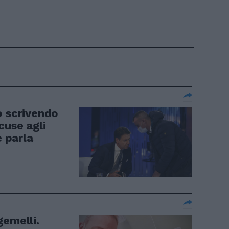
o scrivendo
scuse agli
e parla
gemelli.