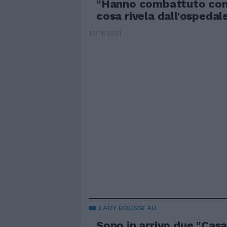
"Hanno combattuto com
cosa rivela dall'ospedal
12/11/2021
LADY ROUSSEAU
Sono in arrivo due "Casa