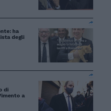
nte: ha
ista degli
o di
oVimento a