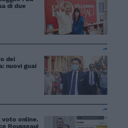
sa di due
po dei
a: nuovi guai
 voto online.
ce Rousseau!