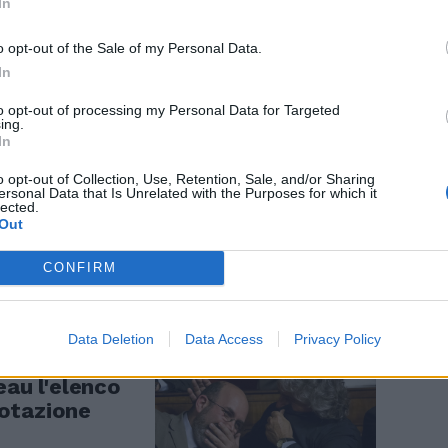
In
o opt-out of the Sale of my Personal Data.
In
to opt-out of processing my Personal Data for Targeted
ing.
In
to Crimi:
su Rousseau o
o opt-out of Collection, Use, Retention, Sale, and/or Sharing
ersonal Data that Is Unrelated with the Purposes for which it
lected.
Out
CONFIRM
Data Deletion
Data Access
Privacy Policy
i ribella a
eau l'elenco
 votazione