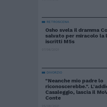
RETROSCENA
Osho svela il dramma Co
salvato per miracolo la l
iscritti M5s
07/06/2021
DIVORZIO
"Neanche mio padre lo
riconoscerebbe.". L'addi
Casaleggio, lascia il M
Conte
05/06/2021