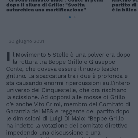
dopo il siluro di Grillo: "Svolta
partito di
autarchica una mortificazione"
è in bilico
30 giugno 2021
I
l Movimento 5 Stelle è una polveriera dopo
la rottura tra Beppe Grillo e Giuseppe
Conte, che doveva essere il nuovo leader
grillino. La spaccatura tra i due è profonda e
sta causando enormi ripercussioni sull’intero
universo dei Cinquestelle, che ora rischiano
la scissione. Ad opporsi alle mosse di Grillo
c’è anche Vito Crimi, membro del Comitato di
Garanzia del M5S e reggente del partito dopo
le dimissioni di Luigi Di Maio: “Beppe Grillo
ha indetto la votazione del comitato direttivo
impedendo una discussione e una