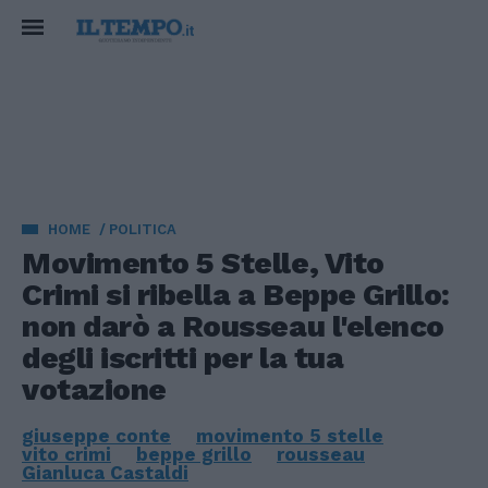
HOME
POLITICA
Movimento 5 Stelle, Vito
Crimi si ribella a Beppe Grillo:
non darò a Rousseau l'elenco
degli iscritti per la tua
votazione
giuseppe conte
movimento 5 stelle
vito crimi
beppe grillo
rousseau
Gianluca Castaldi