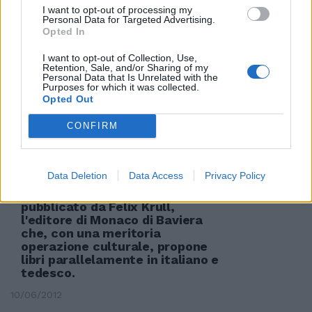
I want to opt-out of processing my
Personal Data for Targeted Advertising.
Opted In
Il romanzo storico, il mistero
della Chiesa (da «Angeli e
I want to opt-out of Collection, Use,
Retention, Sale, and/or Sharing of my
demoni» in giù) e del clero non
Personal Data that Is Unrelated with the
passa mai di moda.
Purposes for which it was collected.
Opted Out
17/06/2012
CONFIRM
Ti dà subito una piccola scossa
Data Deletion
Data Access
Privacy Policy
il bel romanzo di Johann
Lerchenwald «Vent'anni prima»,
pubblicato da Felix Krull,
l'editore di Monaco di Baviera
che, con una meritoria
operazione culturale, propone
libri parallelamente in italiano e
tedesco.
10/06/2012