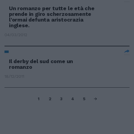
Un romanzo per tutte le età che
prende in giro scherzosamente
l'ormai defunta aristocrazia
inglese.
04/03/2012
Il derby del sud come un
romanzo
18/12/2011
1
2
3
4
5