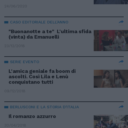
24/06/2020
CASO EDITORIALE DELL'ANNO
"Buonanotte a te" L'ultima sfida
(vinta) da Emanuelli
23/12/2018
SERIE EVENTO
L'amica geniale fa boom di
ascolti. Così Lila e Lenù
conquistano tutti
09/12/2018
BERLUSCONI E LA STORIA D'ITALIA
Il romanzo azzurro
30/04/2018