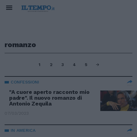
romanzo
1
2
3
4
5
CONFESSIONI
"A cuore aperto racconto mio
padre". Il nuovo romanzo di
Antonio Zequila
07/03/2023
IN AMERICA