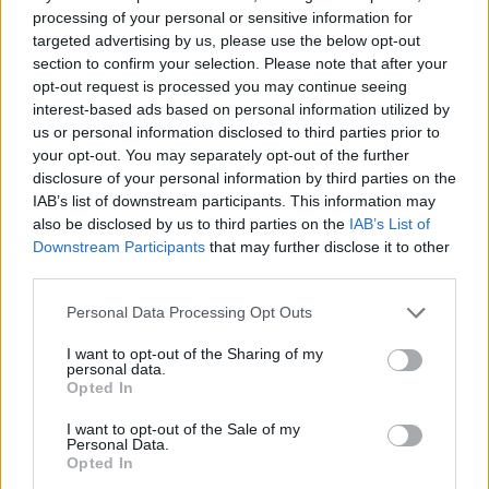
processing of your personal or sensitive information for
targeted advertising by us, please use the below opt-out
section to confirm your selection. Please note that after your
Da «Skyfall» ai «Sixties»: il
prossimo romanzo di James
opt-out request is processed you may continue seeing
Bond, che porterà la firma dello
interest-based ads based on personal information utilized by
scrittore britannico William
us or personal information disclosed to third parties prior to
Boyd, sarà ambientato nel
your opt-out. You may separately opt-out of the further
magico anno 1969.
disclosure of your personal information by third parties on the
IAB’s list of downstream participants. This information may
30/12/2012
also be disclosed by us to third parties on the
IAB’s List of
Downstream Participants
that may further disclose it to other
third parties.
di Massimiliano Lenzi Romanzo
Personal Data Processing Opt Outs
Nazionale: tre italiani su
quattro, il 74,56% di share,
I want to opt-out of the Sharing of my
hanno seguito domenica sera la
personal data.
partita degli azzurri all'Europeo
Opted In
di calcio contro l'Inghilterra,
vinta ai rigori.
I want to opt-out of the Sale of my
Personal Data.
30/06/2012
Opted In