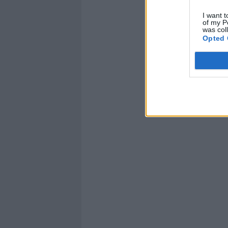
I want t
of my P
was col
Opted 