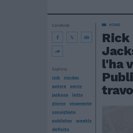
HOME
Condividi:
Rick 
Jacks
l'ha 
Esplora:
Publi
rick
riordan
trav
autore
percy
jackson
letto
giorno
vivamente
consigliato
publisher
weekly
definito