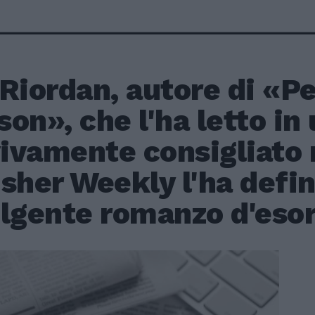
Riordan, autore di «P
on», che l'ha letto in 
vivamente consigliato 
sher Weekly l'ha defi
olgente romanzo d'esor