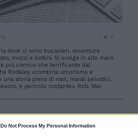
a
a
013
a
ria dove ci sono bucanieri, avventure
to, mozzi e bottini. Si svolge in alto mare.
 è più comico che terrificante dal
e Rodkley «combina umorismo e
 una storia piena di navi, maiali selvatici,
esoro, e pericolo costante». Rob. Mar.
-
Do Not Process My Personal Information
In 