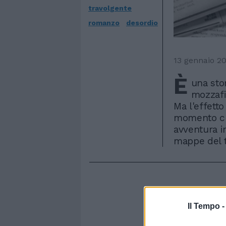
travolgente
romanzo
desordio
13 gennaio 2
È
una sto
mozzafia
Ma l'effetto
momento ch
avventura in
mappe del t
Il Tempo 