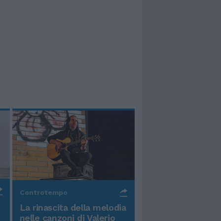
Controtempo
La rinascita della melodia
nelle canzoni di Valerio