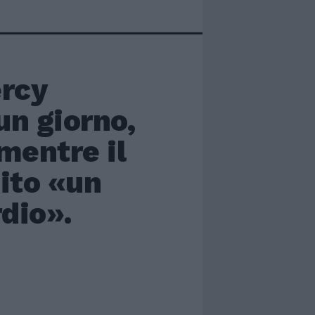
ercy
un giorno,
mentre il
nito «un
dio».