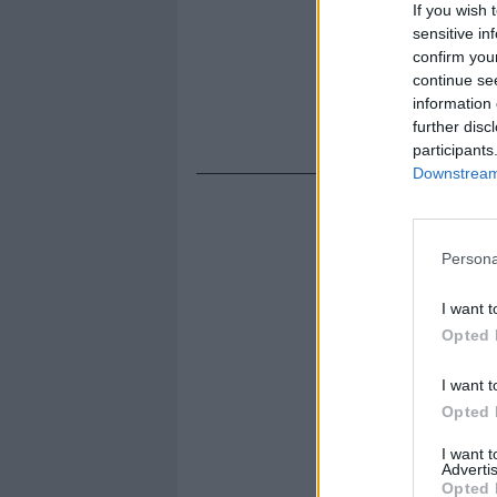
If you wish 
sensitive in
confirm you
continue se
information 
further disc
participants
Downstream 
Persona
I want t
Opted 
I want t
Opted 
I want 
Advertis
Opted 