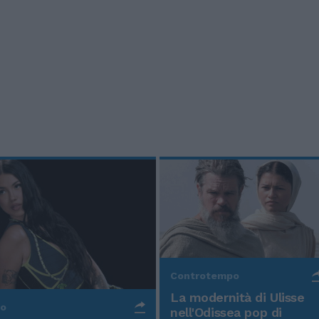
Controtempo
La modernità di Ulisse
po
nell'Odissea pop di