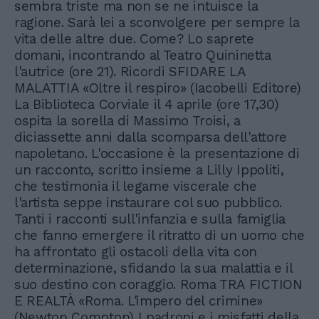
sembra triste ma non se ne intuisce la
ragione. Sarà lei a sconvolgere per sempre la
vita delle altre due. Come? Lo saprete
domani, incontrando al Teatro Quininetta
l'autrice (ore 21). Ricordi SFIDARE LA
MALATTIA «Oltre il respiro» (Iacobelli Editore)
La Biblioteca Corviale il 4 aprile (ore 17,30)
ospita la sorella di Massimo Troisi, a
diciassette anni dalla scomparsa dell'attore
napoletano. L'occasione è la presentazione di
un racconto, scritto insieme a Lilly Ippoliti,
che testimonia il legame viscerale che
l'artista seppe instaurare col suo pubblico.
Tanti i racconti sull'infanzia e sulla famiglia
che fanno emergere il ritratto di un uomo che
ha affrontato gli ostacoli della vita con
determinazione, sfidando la sua malattia e il
suo destino con coraggio. Roma TRA FICTION
E REALTÀ «Roma. L'impero del crimine»
(Newton Compton) I padroni e i misfatti della