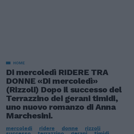
HOME
Di mercoledì RIDERE TRA
DONNE «Di mercoledì»
(Rizzoli) Dopo il successo del
Terrazzino dei gerani timidi,
uno nuovo romanzo di Anna
Marchesini.
mercoledi
ridere
donne
rizzoli
successo
terrazzino
gerani
timidi