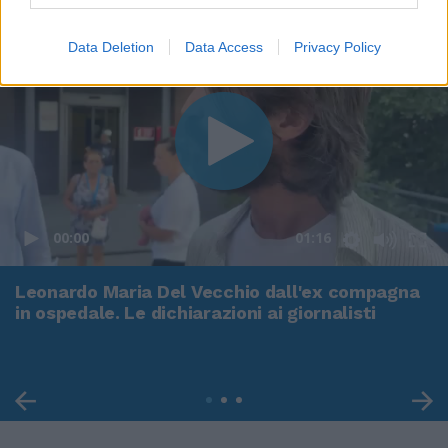
Data Deletion
Data Access
Privacy Policy
00:00
01:16
Leonardo Maria Del Vecchio dall'ex compagna
in ospedale. Le dichiarazioni ai giornalisti