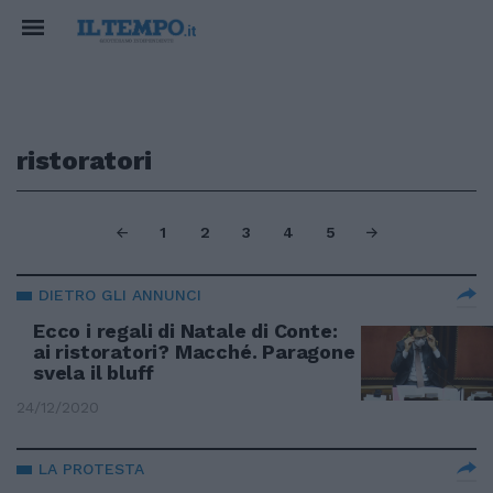
ristoratori
1
2
3
4
5
DIETRO GLI ANNUNCI
Ecco i regali di Natale di Conte:
ai ristoratori? Macché. Paragone
svela il bluff
24/12/2020
LA PROTESTA