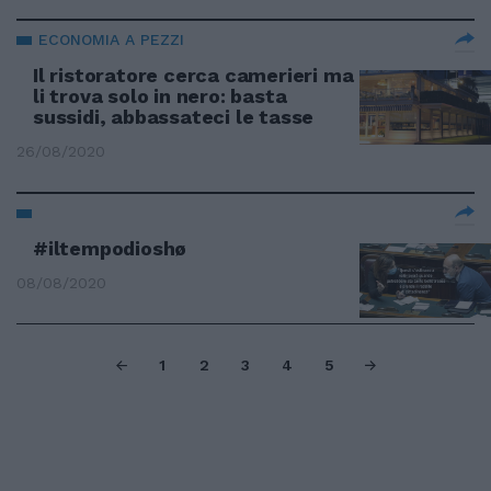
ECONOMIA A PEZZI
Il ristoratore cerca camerieri ma
li trova solo in nero: basta
sussidi, abbassateci le tasse
26/08/2020
#iltempodioshø
08/08/2020
1
2
3
4
5