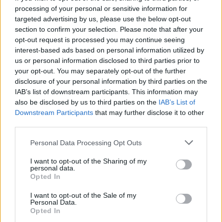
processing of your personal or sensitive information for
targeted advertising by us, please use the below opt-out
IL PREMIER HA IL BRACCINO CORTO
section to confirm your selection. Please note that after your
opt-out request is processed you may continue seeing
La mancia di Conte ai ristoratori
interest-based ads based on personal information utilized by
30/11/2020
us or personal information disclosed to third parties prior to
your opt-out. You may separately opt-out of the further
disclosure of your personal information by third parties on the
BOTTE DA ORBI
IAB’s list of downstream participants. This information may
Il ristoratore tiene aperto, la
also be disclosed by us to third parties on the
IAB’s List of
Lorenzin lo azzanna. Rissa in tv,
Downstream Participants
that may further disclose it to other
Cruciani: è un eroe
third parties.
27/11/2020
Personal Data Processing Opt Outs
I want to opt-out of the Sharing of my
LA PROTESTA
personal data.
Opted In
"Così ci ammazzate". Ristoratori
sulle barricate, sit-in a piazza
I want to opt-out of the Sale of my
del Popolo
Personal Data.
Opted In
02/11/2020