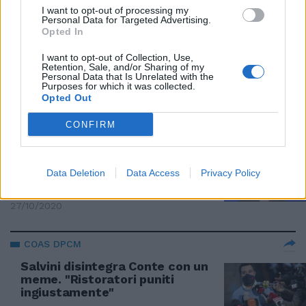
I want to opt-out of processing my
Personal Data for Targeted Advertising.
RISTORATORI IN PIAZZA
Opted In
Gli italiani "superflui"
I want to opt-out of Collection, Use,
annientano Conte. Il cartello
Retention, Sale, and/or Sharing of my
postato da Salvini è da applausi
Personal Data that Is Unrelated with the
Purposes for which it was collected.
28/10/2020
Opted Out
CONFIRM
SCONSIDERATA
Ora si vanta delle multe ai
ristoratori. Storace: ecco
Data Deletion
Data Access
Privacy Policy
l'ultimo capolavoro della Raggi
27/10/2020
COAS DPCM
Salvini disintegra Conte con un
meme. "Ristoratori puniti
ingiustamente"