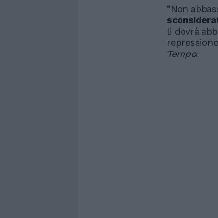
“Non abbass
sconsidera
li dovrà abb
repressione"
Tempo
.