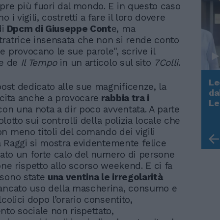
pre più fuori dal mondo. E in questo caso
o i vigili, costretti a fare il loro dovere
di
Dpcm di Giuseppe Cont
e, ma
ratrice insensata che non si rende conto
e provocano le sue parole", scrive il
re de
Il Tempo
in un articolo sul sito
7Colli
.
Le
post dedicato alle sue magnificenze, la
da
scita anche a provocare
rabbia tra i
Rudy Giuliani a Come States?
Le
con una nota a dir poco avventata. A parte
Trump, Meloni e la strategia
tolotto sui controlli della polizia locale che
americana
n meno titoli del comando dei vigili
la Raggi si mostra evidentemente felice
stato un forte calo del numero di persone
one rispetto allo scorso weekend. E ci fa
 sono state
una ventina le irregolarità
ancato uso della mascherina, consumo e
lcolici dopo l’orario consentito,
nto sociale non rispettato,