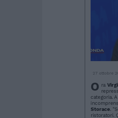
27 ottobre 
O
ra
Virg
repress
categoria. A
incomprens
Storace
. "
ristoratori.