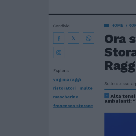
HOME
ROM
Condividi:
Ora s
Stora
Ragg
Esplora:
virginia raggi
Sullo stesso a
ristoratori
multe
Alta tens
mascherine
ambulanti: 
francesco storace