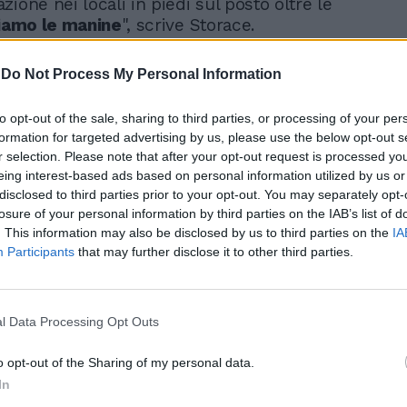
ione nei locali in piedi sul posto oltre le
iamo le manine
", scrive Storace.
-
Do Not Process My Personal Information
to opt-out of the sale, sharing to third parties, or processing of your per
formation for targeted advertising by us, please use the below opt-out s
Video su questo argomento
r selection. Please note that after your opt-out request is processed y
Alta tensione in
eing interest-based ads based on personal information utilized by us or
Campidoglio, Raggi
disclosed to third parties prior to your opt-out. You may separately opt-
assediata dagli
losure of your personal information by third parties on the IAB’s list of
ambulanti: "Vergogna"
. This information may also be disclosed by us to third parties on the
IA
Participants
that may further disclose it to other third parties.
l
capolavoro
della Raggi? "Gli agenti della
l Data Processing Opt Outs
le hanno verificato il rispetto delle regole
o opt-out of the Sharing of my personal data.
ubblici e negli esercizi commerciali:
in un
olo!
, è stato sanzionato il titolare di
In