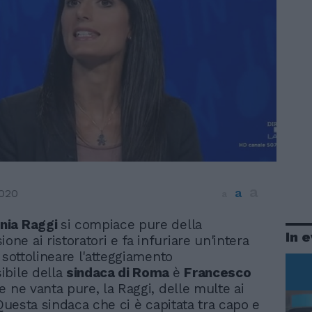
a
a
2020
a
inia Raggi
si compiace pure della
In 
ione ai ristoratori e fa infuriare un'intera
 sottolineare l'atteggiamento
ibile della
sindaca di Roma
è
Francesco
Se ne vanta pure, la Raggi, delle multe ai
 Questa sindaca che ci è capitata tra capo e