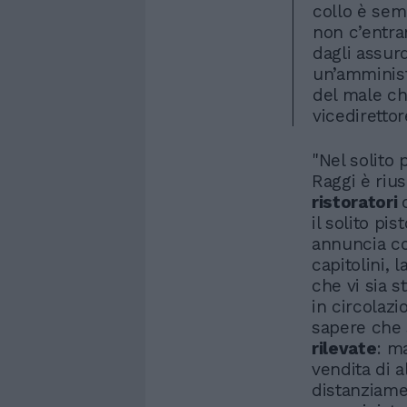
collo è sem
non c’entran
dagli assur
un’amminist
del male ch
vicediretto
"Nel solito 
Raggi è riu
ristoratori
il solito pis
annuncia co
capitolini, 
che vi sia 
in circolazi
sapere che
rilevate
: m
vendita di a
distanziame