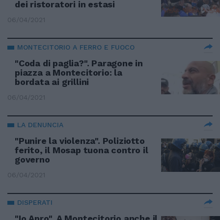
dei ristoratori in estasi
06/04/2021
MONTECITORIO A FERRO E FUOCO
"Coda di paglia?". Paragone in
piazza a Montecitorio: la
bordata ai grillini
06/04/2021
LA DENUNCIA
"Punire la violenza". Poliziotto
ferito, il Mosap tuona contro il
governo
06/04/2021
DISPERATI
"Io Apro". A Montecitorio anche il