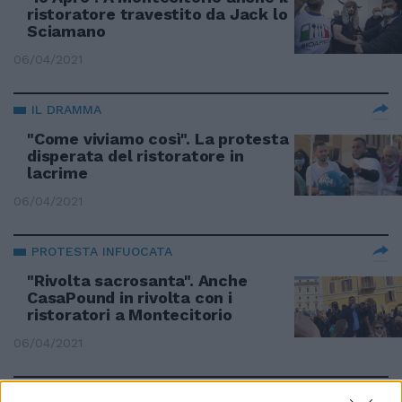
ristoratore travestito da Jack lo
Sciamano
06/04/2021
IL DRAMMA
"Come viviamo così". La protesta
disperata del ristoratore in
lacrime
06/04/2021
PROTESTA INFUOCATA
"Rivolta sacrosanta". Anche
CasaPound in rivolta con i
ristoratori a Montecitorio
06/04/2021
IN RIVOLTA