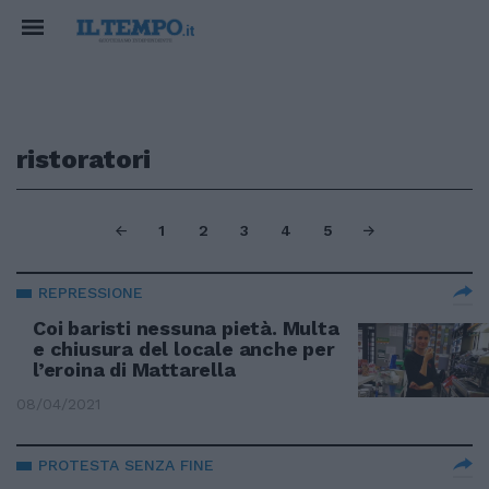
ristoratori
1
2
3
4
5
REPRESSIONE
Coi baristi nessuna pietà. Multa
e chiusura del locale anche per
l’eroina di Mattarella
08/04/2021
PROTESTA SENZA FINE