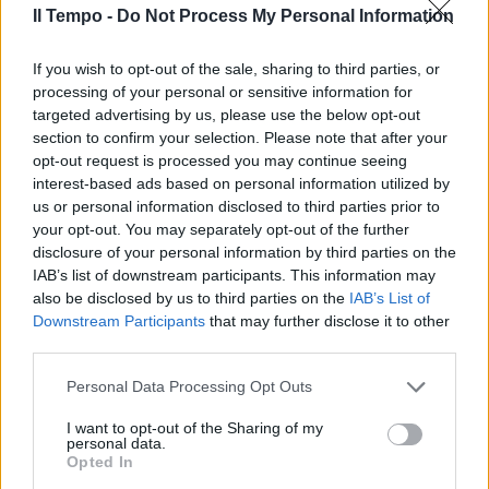
Il Tempo -
Do Not Process My Personal Information
"Riaperture". Esplode la protesta
a Roma, ristoratori in rivolta:
urla, scontri e cariche
If you wish to opt-out of the sale, sharing to third parties, or
processing of your personal or sensitive information for
06/04/2021
targeted advertising by us, please use the below opt-out
section to confirm your selection. Please note that after your
opt-out request is processed you may continue seeing
LA CRISI
interest-based ads based on personal information utilized by
I ristoratori incatenati davanti
us or personal information disclosed to third parties prior to
alla Camera
your opt-out. You may separately opt-out of the further
disclosure of your personal information by third parties on the
06/04/2021
IAB’s list of downstream participants. This information may
also be disclosed by us to third parties on the
IAB’s List of
L'ARIA CHE TIRA
Downstream Participants
that may further disclose it to other
third parties.
"È ora che tutti gli italiani
provino i nostri disagi",
Personal Data Processing Opt Outs
manifestazione dei ristoratori
contro le chiusure
I want to opt-out of the Sharing of my
personal data.
01/04/2021
Opted In