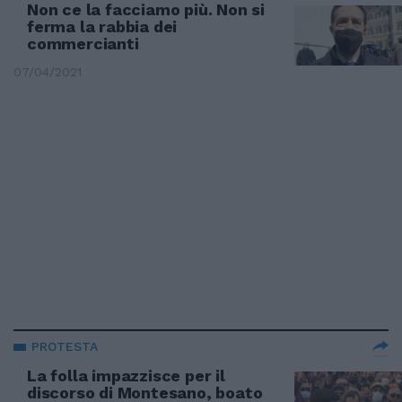
Non ce la facciamo più. Non si
ferma la rabbia dei
commercianti
07/04/2021
PROTESTA
La folla impazzisce per il
discorso di Montesano, boato