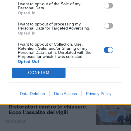
I want to opt-out of the Sale of my
AUTOGRILL OCCUPATO
Personal Data.
Opted In
"È sequestro di persona",
tensione a L'Aria che Tira. La
I want to opt-out of processing my
protesta dei ristoratori è in
Personal Data for Targeted Advertising.
diretta
Opted In
01/04/2021
I want to opt-out of Collection, Use,
Retention, Sale, and/or Sharing of my
Personal Data that Is Unrelated with the
Purposes for which it was collected.
I RISTORATORI
Opted Out
Bianchini: stop ai comizi
allarmistici dei virologi
CONFIRM
18/02/2021
Data Deletion
Data Access
Privacy Policy
PROTESTA A ROMA
Ristoratori contro le chiusure.
Ecco l'assalto dei vigili
03/02/2021