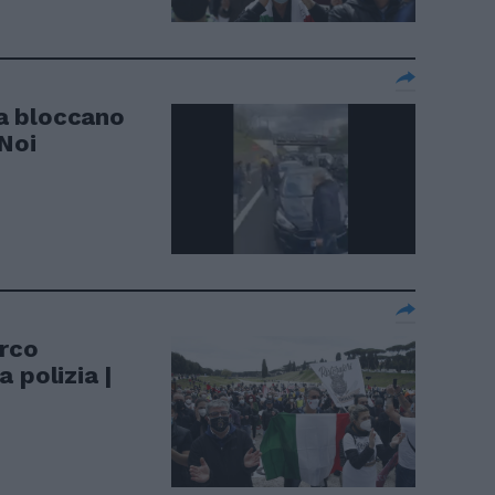
ra bloccano
"Noi
irco
 polizia |