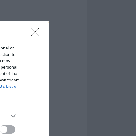
sonal or
ection to
ou may
 personal
out of the
 downstream
B’s List of