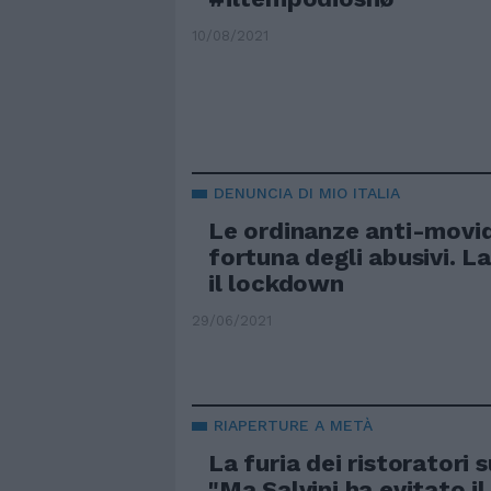
10/08/2021
DENUNCIA DI MIO ITALIA
Le ordinanze anti-movid
fortuna degli abusivi. L
il lockdown
29/06/2021
RIAPERTURE A METÀ
La furia dei ristoratori 
"Ma Salvini ha evitato il