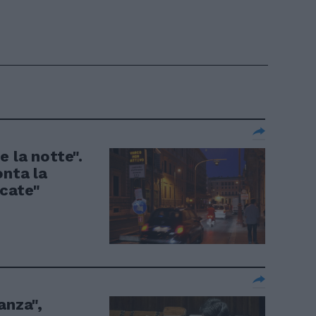
 la notte".
onta la
icate"
anza",