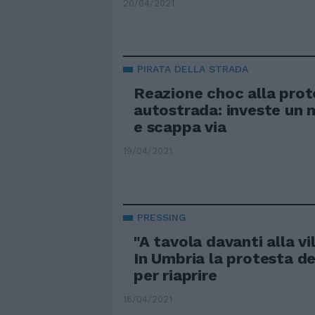
20/04/2021
PIRATA DELLA STRADA
Reazione choc alla prot
autostrada: investe un 
e scappa via
19/04/2021
PRESSING
"A tavola davanti alla vil
In Umbria la protesta dei
per riaprire
16/04/2021