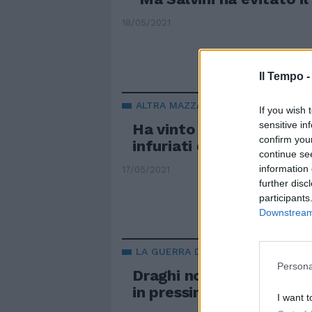
18/05/2021
Il Tempo 
ALTRA MAZZATA
If you wish 
sensitive in
Ha vinto Speranza, risto
confirm you
infuriati con il "ministro
continue se
information 
17/05/2021
further disc
participants
Downstream 
LA GUERRA DEL COPRIFUOCO
Persona
Draghi non faccia Melina
in pressing sulle riapert
I want t