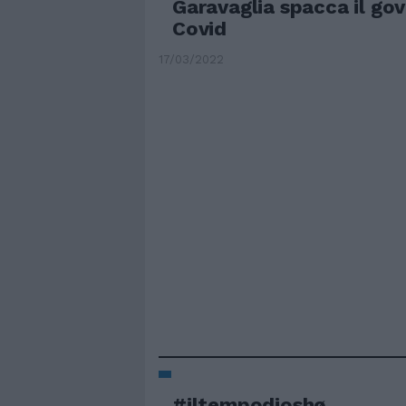
Garavaglia spacca il gov
Covid
17/03/2022
#iltempodioshø