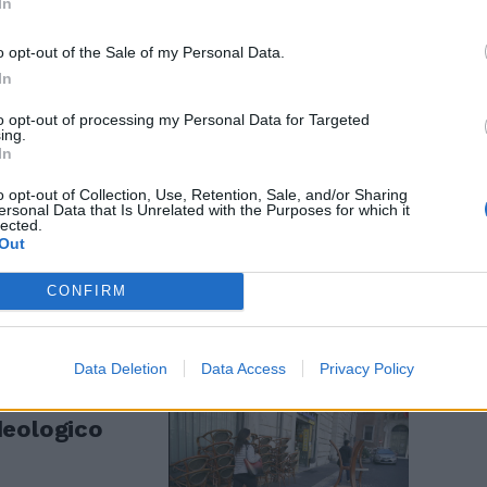
In
o opt-out of the Sale of my Personal Data.
In
to opt-out of processing my Personal Data for Targeted
ing.
In
e il
o opt-out of Collection, Use, Retention, Sale, and/or Sharing
ta. Arriva il
ersonal Data that Is Unrelated with the Purposes for which it
ulte: "Noi
lected.
Out
CONFIRM
Data Deletion
Data Access
Privacy Policy
ntro la bozza
deologico