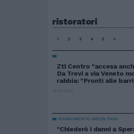
ristoratori
1
2
3
4
5
Ztl Centro "accesa anche
Da Trevi a via Veneto m
rabbia: "Pronti alle barr
14/10/2025
RISARCIMENTO GREEN PASS
"Chiederò i danni a Sper