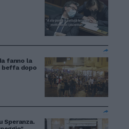
a fanno la
a beffa dopo
su Speranza.
 peggio"