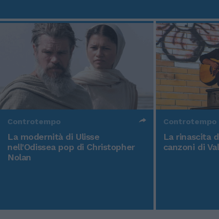
Controtempo
Controtempo
La modernità di Ulisse
La rinascita 
nell'Odissea pop di Christopher
canzoni di Va
Nolan