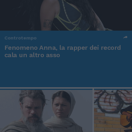
Controtempo
Fenomeno Anna, la rapper dei record
cala un altro asso