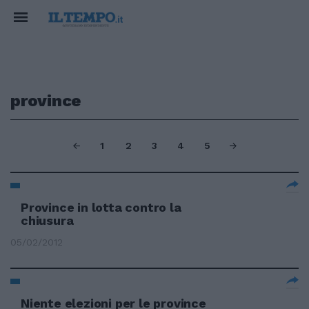
province
1
2
3
4
5
Province in lotta contro la
chiusura
05/02/2012
Niente elezioni per le province