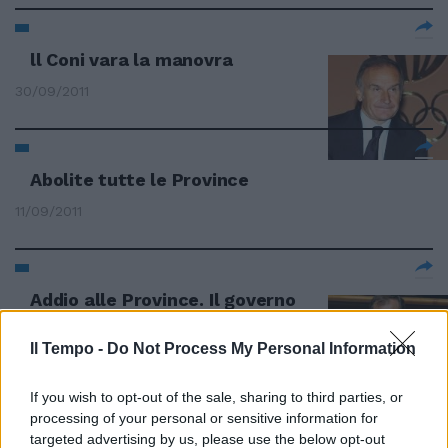
ll Coni vara la manovra
30/09/2011
Abolite tutte le Province
11/09/2011
Addio alle Province. Il governo
vara la legge
Il Tempo -
Do Not Process My Personal Information
11/09/2011
If you wish to opt-out of the sale, sharing to third parties, or
processing of your personal or sensitive information for
Torniamo all'Italia dei Comuni
targeted advertising by us, please use the below opt-out