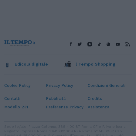
Edicola digitale
Il Tempo Shopping
Cookie Policy
Privacy Policy
Condizioni Generali
Contatti
Pubblicità
Credits
Modello 231
Preferenze Privacy
Assistenza
Sede legale: Piazza Colonna, 366 - 00187 Roma CF e P. Iva e Iscriz.
Registro Imprese Roma: 13486391009 REA Roma n° 1450962 Cap.
Sociale € 25.000,00 i.v. © Copyright IlTempo. Srl - ISSN (sito web):