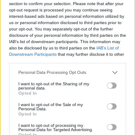
section to confirm your selection. Please note that after your
11/09/2011
opt-out request is processed you may continue seeing
interest-based ads based on personal information utilized by
us or personal information disclosed to third parties prior to
your opt-out. You may separately opt-out of the further
Addio Province. Arrivano le città
disclosure of your personal information by third parties on the
metropolitane
IAB’s list of downstream participants. This information may
also be disclosed by us to third parties on the
IAB’s List of
11/09/2011
Downstream Participants
that may further disclose it to other
third parties.
Personal Data Processing Opt Outs
Dopo due mesi di protesta
abbiamo deciso di ritenere
I want to opt-out of the Sharing of my
conclusa l'esperienza della
personal data.
nostra campagna «Via le
Opted In
Province».
I want to opt-out of the Sale of my
11/09/2011
Personal Data.
Opted In
I want to opt-out of processing my
Personal Data for Targeted Advertising.
Il Cdm approva l'abolizione delle
Opted In