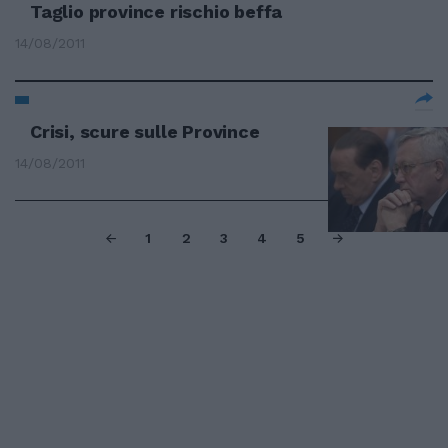
Taglio province rischio beffa
14/08/2011
Crisi, scure sulle Province
14/08/2011
1
2
3
4
5