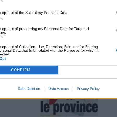
In
o opt-out of the Sale of my Personal Data.
In
to opt-out of processing my Personal Data for Targeted
i
ing.
ano metà
In
o opt-out of Collection, Use, Retention, Sale, and/or Sharing
ersonal Data that Is Unrelated with the Purposes for which it
lected.
Out
sulenze d'oro
CONFIRM
Data Deletion
Data Access
Privacy Policy