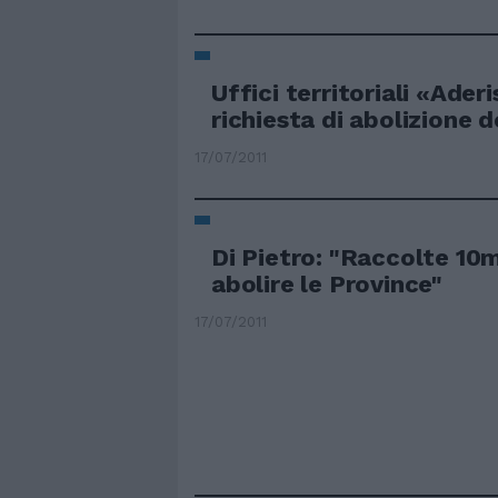
Uffici territoriali «Aderi
richiesta di abolizione d
17/07/2011
Di Pietro: "Raccolte 10m
abolire le Province"
17/07/2011