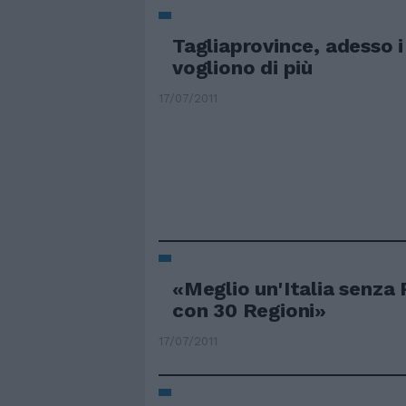
Tagliaprovince, adesso i 
vogliono di più
17/07/2011
«Meglio un'Italia senza 
con 30 Regioni»
17/07/2011