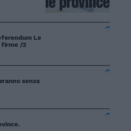
referendum Le
 firme /2
eranno senza
ovince.