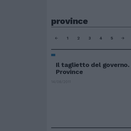
province
1
2
3
4
5
Il taglietto del governo.
Province
14/08/2011