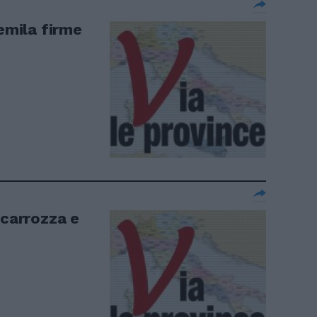
remila firme
 carrozza e