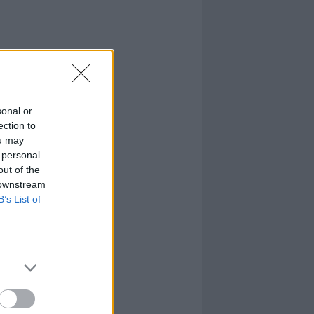
sonal or
ection to
ou may
 personal
out of the
 downstream
B’s List of