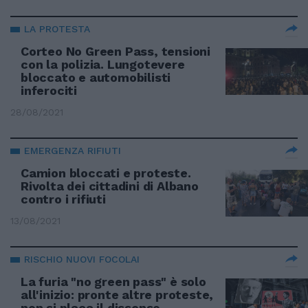
LA PROTESTA
Corteo No Green Pass, tensioni
con la polizia. Lungotevere
bloccato e automobilisti
inferociti
28/08/2021
EMERGENZA RIFIUTI
Camion bloccati e proteste.
Rivolta dei cittadini di Albano
contro i rifiuti
13/08/2021
RISCHIO NUOVI FOCOLAI
La furia "no green pass" è solo
all'inizio: pronte altre proteste,
non si placa il dissenso