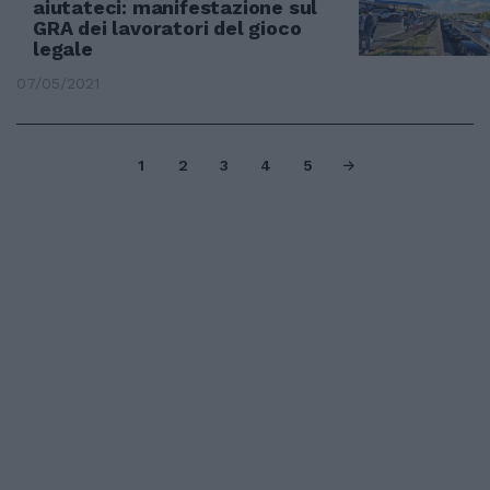
aiutateci: manifestazione sul
GRA dei lavoratori del gioco
legale
07/05/2021
1
2
3
4
5