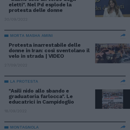
eletti". Nel Pd esplode la
protesta delle donne
30/09/2022
MORTA MASHA AMINI
Protesta inarrestabile delle
donne in Iran: così sventolano il
velo in strada | VIDEO
27/09/2022
LA PROTESTA
"Asili nido allo sbando e
graduatoria farlocca". Le
educatrici in Campidoglio
18/09/2022
MONTAGNOLA