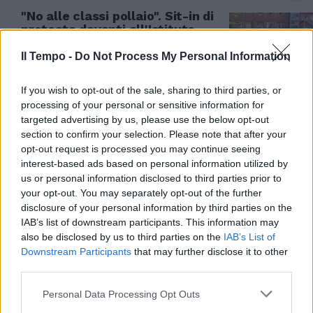
"No alle classi pollaio". Sit-in di
protesta davanti all'Istituto
Poggiali-Spizzichino
Il Tempo -
Do Not Process My Personal Information
02/09/2022
If you wish to opt-out of the sale, sharing to third parties, or
CENTRO NEL CAOS
processing of your personal or sensitive information for
targeted advertising by us, please use the below opt-out
"Piazza blindata ed esplosioni".
section to confirm your selection. Please note that after your
Tassisti, protesta a oltranza:
opt-out request is processed you may continue seeing
tensione alle stelle
interest-based ads based on personal information utilized by
14/07/2022
us or personal information disclosed to third parties prior to
your opt-out. You may separately opt-out of the further
disclosure of your personal information by third parties on the
LA PROTESTA
IAB’s list of downstream participants. This information may
Scuola, incubo Covid "Due anni
also be disclosed by us to third parties on the
IAB’s List of
sotto ricatto" Cosa dicono gli
Downstream Participants
that may further disclose it to other
studenti
third parties.
18/01/2022
Personal Data Processing Opt Outs