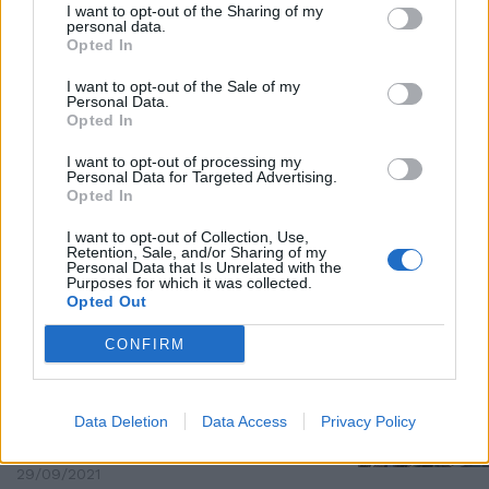
I want to opt-out of the Sharing of my
VIRUS IMMOBILISMO
personal data.
Opted In
Caldaia rotta, la preside chiude
la scuola per gelo. Protesta con
I want to opt-out of the Sale of my
le coperte addosso
Personal Data.
Opted In
16/01/2022
I want to opt-out of processing my
Personal Data for Targeted Advertising.
ERA DEL COVID
Opted In
"Rifare la scuola", monta la
I want to opt-out of Collection, Use,
protesta degli studenti: troppe
Retention, Sale, and/or Sharing of my
criticità su studio e trasporti
Personal Data that Is Unrelated with the
Purposes for which it was collected.
19/11/2021
Opted Out
CONFIRM
LA PROTESTA
"Orari anti-Covid disumani".
Studenti del Galilei in rivolta a
Data Deletion
Data Access
Privacy Policy
Roma: "Questa non è vita"
29/09/2021