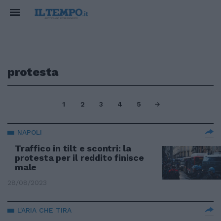
protesta
1
2
3
4
5
NAPOLI
Traffico in tilt e scontri: la
protesta per il reddito finisce
male
28/08/2023
L'ARIA CHE TIRA