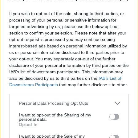
Verdini e altri quattro
21/06/2021
If you wish to opt-out of the sale, sharing to third parties, or
processing of your personal or sensitive information for
targeted advertising by us, please use the below opt-out
PROCURA DI ROMA
section to confirm your selection. Please note that after your
Scarsa protezione della scorta
opt-out request is processed you may continue seeing
per l'ambasciatore italiano Luca
interest-based ads based on personal information utilized by
Attanasio ucciso in Congo. Ora
us or personal information disclosed to third parties prior to
c'è un indagato
your opt-out. You may separately opt-out of the further
disclosure of your personal information by third parties on the
09/06/2021
IAB’s list of downstream participants. This information may
also be disclosed by us to third parties on the
IAB’s List of
RINVIO A GIUDIZIO
Downstream Participants
that may further disclose it to other
third parties.
Omicidio Regeni, a processo gli
007 egiziani
Personal Data Processing Opt Outs
25/05/2021
I want to opt-out of the Sharing of my
personal data.
Opted In
GIUSTIZIA E POLTRONE
Il Consiglio di Stato boccia
I want to opt-out of the Sale of my