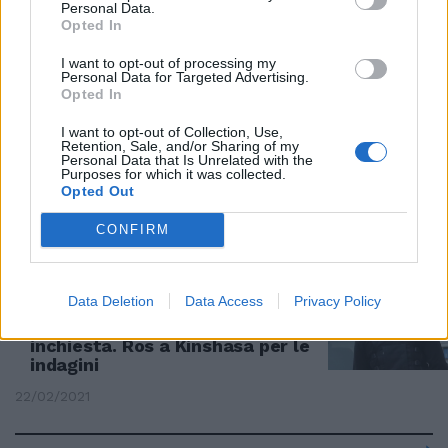
Personal Data.
Prestipino e il CSM: delibera
Opted In
illegittima sulla procura di Roma
11/05/2021
I want to opt-out of processing my
Personal Data for Targeted Advertising.
Opted In
IL BLITZ DEI NAS
I want to opt-out of Collection, Use,
Retention, Sale, and/or Sharing of my
"Ti ammazziamo la famiglia":
Personal Data that Is Unrelated with the
scoperti i quattro che
Purposes for which it was collected.
minacciavano così Speranza
Opted Out
02/04/2021
CONFIRM
CACCIA AI COLPEVOLI
Data Deletion
Data Access
Privacy Policy
Ambasciatore ucciso in Congo,
la Procura di Roma apre
inchiesta. Ros a Kinshasa per le
indagini
22/02/2021