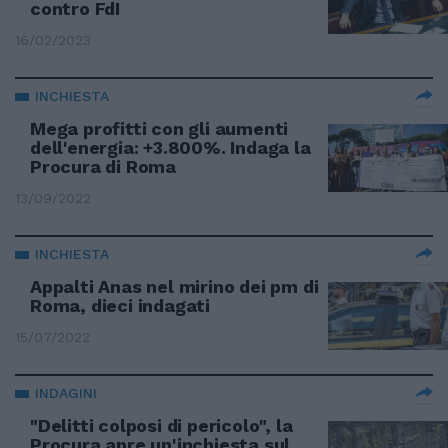
contro FdI
16/02/2023
INCHIESTA
Mega profitti con gli aumenti
dell'energia: +3.800%. Indaga la
Procura di Roma
13/09/2022
INCHIESTA
Appalti Anas nel mirino dei pm di
Roma, dieci indagati
15/07/2022
INDAGINI
"Delitti colposi di pericolo", la
Procura apre un'inchiesta sul