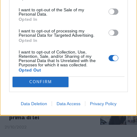
Rampelli confessa l'emozione:
I want to opt-out of the Sale of my
Personal Data.
"Ho pianto quando ho ascoltato
Opted In
Giorgia, è un sogno"
26/10/2022
I want to opt-out of processing my
Personal Data for Targeted Advertising.
Opted In
IL PREMIER
I want to opt-out of Collection, Use,
Retention, Sale, and/or Sharing of my
"Rappresentiamo la volontà
Personal Data that Is Unrelated with the
popolare". L'orgoglio di Meloni sui
Purposes for which it was collected.
social
Opted Out
25/10/2022
CONFIRM
RECORD
Data Deletion
Data Access
Privacy Policy
Meloni nella storia, incarico
senza riserva solo tre volte
prima di lei
21/10/2022