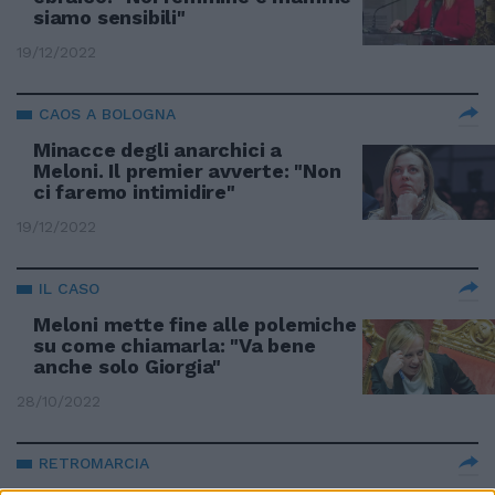
siamo sensibili"
19/12/2022
CAOS A BOLOGNA
Minacce degli anarchici a
Meloni. Il premier avverte: "Non
ci faremo intimidire"
19/12/2022
IL CASO
Meloni mette fine alle polemiche
su come chiamarla: "Va bene
anche solo Giorgia"
28/10/2022
RETROMARCIA