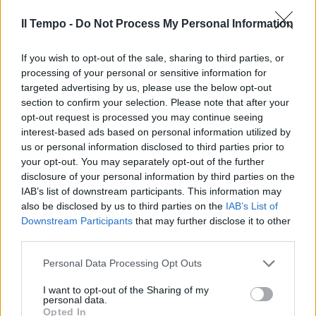
Cortocircuito a Palazzo Chigi.
Meloni toglie il "signor" davanti a
Il Tempo -
Do Not Process My Personal Information
"presidente del Consiglio"
28/10/2022
If you wish to opt-out of the sale, sharing to third parties, or
processing of your personal or sensitive information for
targeted advertising by us, please use the below opt-out
ITALIA-GERMANIA
section to confirm your selection. Please note that after your
Telefonata tra Meloni e Scholz:
opt-out request is processed you may continue seeing
impegno comune su energia,
interest-based ads based on personal information utilized by
migranti e Ucraina
us or personal information disclosed to third parties prior to
your opt-out. You may separately opt-out of the further
28/10/2022
disclosure of your personal information by third parties on the
IAB’s list of downstream participants. This information may
LA FRASE SULLE DONNE
also be disclosed by us to third parties on the
IAB’s List of
Downstream Participants
that may further disclose it to other
Calenda senza pietà infierisce
third parties.
sull'"autogol clamoroso" di
Serracchiani contro Meloni
Personal Data Processing Opt Outs
26/10/2022
I want to opt-out of the Sharing of my
personal data.
Opted In
L'INTERVISTA