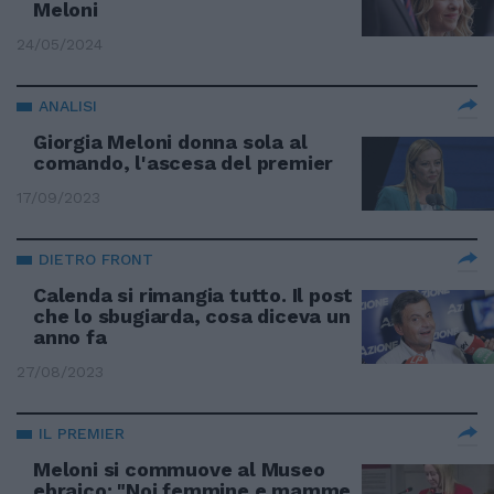
Meloni
24/05/2024
ANALISI
Giorgia Meloni donna sola al
comando, l'ascesa del premier
17/09/2023
DIETRO FRONT
Calenda si rimangia tutto. Il post
che lo sbugiarda, cosa diceva un
anno fa
27/08/2023
IL PREMIER
Meloni si commuove al Museo
ebraico: "Noi femmine e mamme