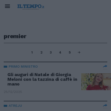
premier
1
2
3
4
5
PRIMO MINISTRO
Gli auguri di Natale di Giorgia
Meloni con la tazzina di caffè in
mano
25/12/2025
ATREJU