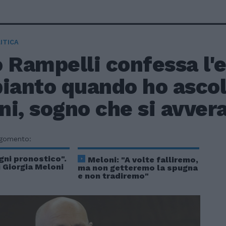
ITICA
o Rampelli confessa l'
ianto quando ho ascol
i, sogno che si avver
rgomento:
gni pronostico".
Meloni: "A volte falliremo,
i Giorgia Meloni
ma non getteremo la spugna
e non tradiremo"