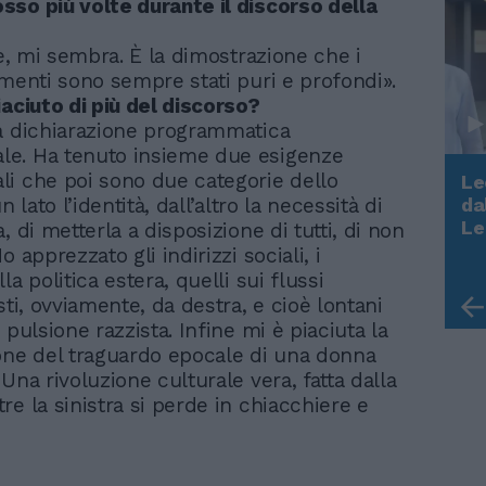
so più volte durante il discorso della
te, mi sembra. È la dimostrazione che i
imenti sono sempre stati puri e profondi».
iaciuto di più del discorso?
a dichiarazione programmatica
e. Ha tenuto insieme due esigenze
i che poi sono due categorie dello
Le
n lato l’identità, dall’altro la necessità di
da
Rudy Giuliani a Come States?
Le
, di metterla a disposizione di tutti, di non
Trump, Meloni e la strategia
o apprezzato gli indirizzi sociali, i
americana
la politica estera, quelli sui flussi
sti, ovviamente, da destra, e cioè lontani
 pulsione razzista. Infine mi è piaciuta la
one del traguardo epocale di una donna
Una rivoluzione culturale vera, fatta dalla
re la sinistra si perde in chiacchiere e