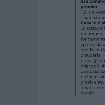
Si è commos
premier.
"Sì, tre vol
nostri sent
Cosa le è p
«È stata un
monumental
fondamental
spirito: da u
condividerla
chiuderla. H
passaggi sul
migratori vi
da qualsiasi
rivendicazi
presidente. 
destra ment
cortei».