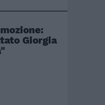
emozione:
tato Giorgia
a"