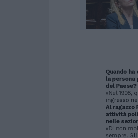
Quando ha c
la persona 
del Paese?
«Nel 1998, 
ingresso nell
Al ragazzo 
attività po
nelle sezio
«Di non moll
sempre. Gli 