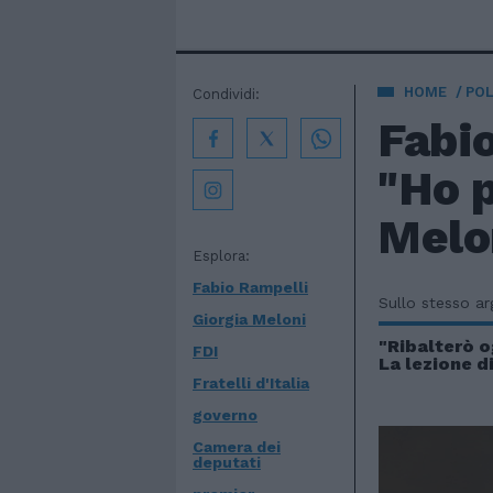
HOME
POL
Condividi:
Fabi
"Ho p
Melon
Esplora:
Fabio Rampelli
Sullo stesso a
Giorgia Meloni
"Ribalterò o
FDI
La lezione d
Fratelli d'Italia
governo
Camera dei
deputati