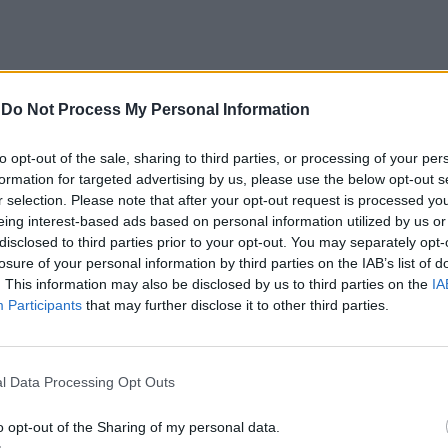
-
Do Not Process My Personal Information
"Profonda amicizia Italia-
to opt-out of the sale, sharing to third parties, or processing of your per
Usa". Telefonata Meloni-
formation for targeted advertising by us, please use the below opt-out s
Biden
r selection. Please note that after your opt-out request is processed y
eing interest-based ads based on personal information utilized by us or
disclosed to third parties prior to your opt-out. You may separately opt-
losure of your personal information by third parties on the IAB’s list of
. This information may also be disclosed by us to third parties on the
IA
Participants
that may further disclose it to other third parties.
l Data Processing Opt Outs
di sogni che sembravano irrealizzabili. In
o opt-out of the Sharing of my personal data.