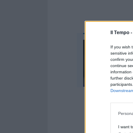
Il Tempo 
If you wish 
sensitive in
confirm you
continue se
information 
further disc
participants
Downstream 
Persona
Ha parlato 
I want t