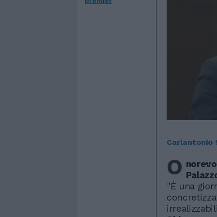
premier
Carlantonio
O
norevo
Palazzo
"È una gior
concretizza
irrealizzabil