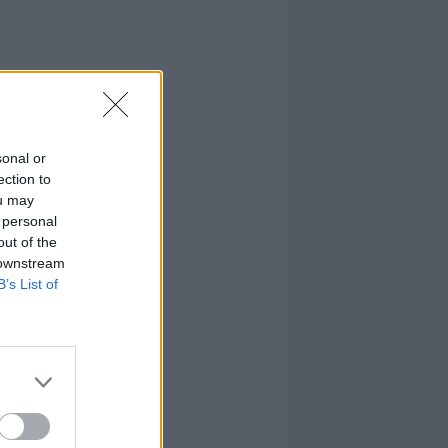
sonal or
ection to
ou may
 personal
out of the
 downstream
B’s List of