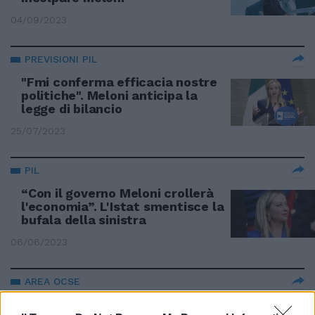
04/09/2023
PREVISIONI PIL
"Fmi conferma efficacia nostre
politiche". Meloni anticipa la
legge di bilancio
25/07/2023
PIL
“Con il governo Meloni crollerà
l'economia”. L'Istat smentisce la
bufala della sinistra
06/06/2023
AREA OCSE
"Meglio di tutti in Europa". Il Pil