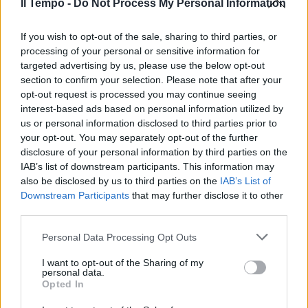
accelera e l'Italia zittisce i gufi
Il Tempo -
Do Not Process My Personal Information
23/05/2023
If you wish to opt-out of the sale, sharing to third parties, or
processing of your personal or sensitive information for
CRISI TOTALE
targeted advertising by us, please use the below opt-out
section to confirm your selection. Please note that after your
Le sanzioni colpiscono duro, Pil
opt-out request is processed you may continue seeing
della Russia in picchiata
interest-based ads based on personal information utilized by
17/05/2023
us or personal information disclosed to third parties prior to
your opt-out. You may separately opt-out of the further
disclosure of your personal information by third parties on the
DATI ECONOMICI
IAB’s list of downstream participants. This information may
L'Italia supera la Germania alla
also be disclosed by us to third parties on the
IAB’s List of
faccia dei gufi. Pil, corrono tutti
Downstream Participants
that may further disclose it to other
i settori
third parties.
29/04/2023
Personal Data Processing Opt Outs
I want to opt-out of the Sharing of my
DATI ECONOMICI
personal data.
Opted In
Il Pil cresce più delle stime.
Giorgetti sotterra i gufi: "Alle