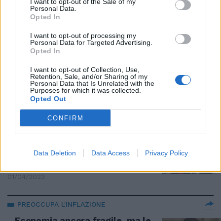
I want to opt-out of the Sale of my
illazioni rispondono i fatti"
Personal Data.
Opted In
28/04/2023
I want to opt-out of processing my
Personal Data for Targeted Advertising.
RIPARTENZA AVVIATA
Opted In
Bollette, pensioni, Pil e
I want to opt-out of Collection, Use,
occupazione: carte in regola per
Retention, Sale, and/or Sharing of my
un futuro di fiducia
Personal Data that Is Unrelated with the
Purposes for which it was collected.
08/04/2023
Opted Out
CONFIRM
PARLA IL MINISTRO
"Ritardi nel Pnrr? Giorgetti
stronca la polemica: "Cos'è
Data Deletion
Data Access
Privacy Policy
cambiato"
01/04/2023
PREOCCUPA L'INFLAZIONE
Economia ancora fragile, ma le