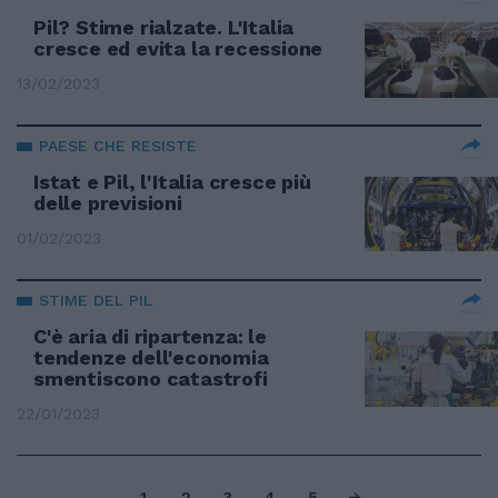
Pil? Stime rialzate. L'Italia
cresce ed evita la recessione
13/02/2023
PAESE CHE RESISTE
Istat e Pil, l'Italia cresce più
delle previsioni
01/02/2023
STIME DEL PIL
C'è aria di ripartenza: le
tendenze dell'economia
smentiscono catastrofi
22/01/2023
1
2
3
4
5