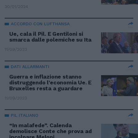
30/01/2024
ACCORDO CON LUFTHANSA
Ue, cala il Pil. E Gentiloni si
smarca dalle polemiche su Ita
11/09/2023
DATI ALLARMANTI
Guerra e inflazione stanno
distruggendo l'economia Ue. E
Bruxelles resta a guardare
11/09/2023
PIL ITALIANO
“In malafede”. Calenda
demolisce Conte che prova ad
incolpare Meloni