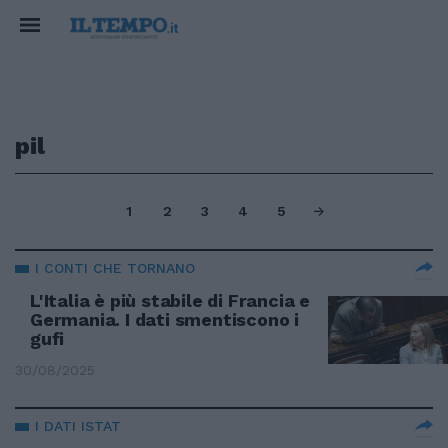
pil
1
2
3
4
5
I CONTI CHE TORNANO
L'Italia è più stabile di Francia e
Germania. I dati smentiscono i
gufi
30/08/2025
I DATI ISTAT