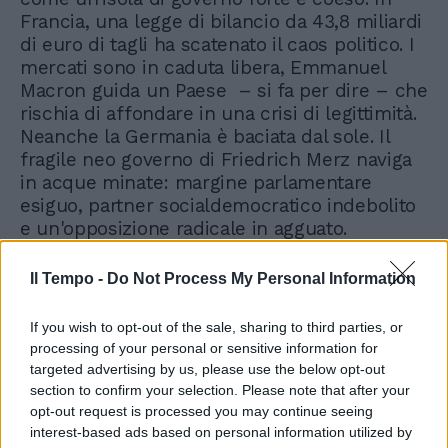
Francia, una legge di bilancio da 43,8 miliardi
di euro di tagli ha scatenato il caos politico. I
mercati sono in caduta libera, Emmanuel
Macron guida un Paese – si fa per dire – che
rischia di affondare in una crisi di legittimità.
Neanche la Germania è baciata dal sole. Il
fragile neo governo di Friedrich Merz naviga
in acque minate: margine parlamentare
esiguo, partner socialdemocratico indebolito
e un'opposizione radicale in agguato.
Insomma, non è più l’Italia dei compiti a casa.
Il Tempo -
Do Not Process My Personal Information
If you wish to opt-out of the sale, sharing to third parties, or
processing of your personal or sensitive information for
targeted advertising by us, please use the below opt-out
section to confirm your selection. Please note that after your
opt-out request is processed you may continue seeing
interest-based ads based on personal information utilized by