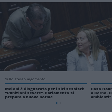
Sullo stesso argomento:
Meloni è disgustata per i siti sessisti:
Caso Hann
"Punizioni severe". Parlamento si
a Cerno. O
prepara a nuove norme
ambienti"