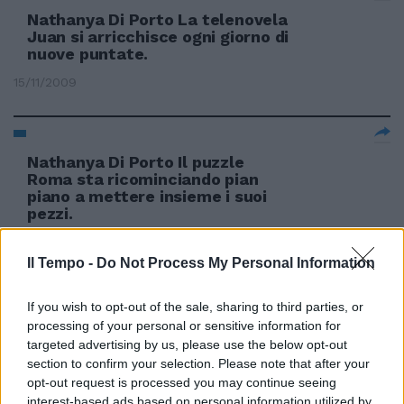
Nathanya Di Porto La telenovela
Juan si arricchisce ogni giorno di
nuove puntate.
15/11/2009
Nathanya Di Porto Il puzzle
Roma sta ricominciando pian
piano a mettere insieme i suoi
pezzi.
15/11/2009
Il Tempo -
Do Not Process My Personal Information
If you wish to opt-out of the sale, sharing to third parties, or
Nathanya Di Porto Coloriti
processing of your personal or sensitive information for
nell'affermare le proprie
targeted advertising by us, please use the below opt-out
perplessità, ma pur sempre
section to confirm your selection. Please note that after your
tifosi della Roma.
opt-out request is processed you may continue seeing
interest-based ads based on personal information utilized by
30/10/2009