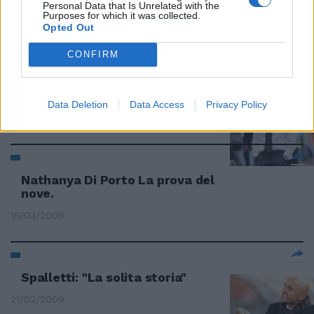
Personal Data that Is Unrelated with the
Roma, falsa partenza
Purposes for which it was collected.
Opted Out
07/06/2009
CONFIRM
Spalletti: è tutta colpa mia
Data Deletion
Data Access
Privacy Policy
19/04/2009
Nathanya Di Porto La prova del
nove.
15/03/2009
Spalletti: "La solita storia"
21/02/2009