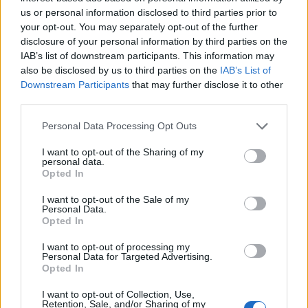
us or personal information disclosed to third parties prior to
your opt-out. You may separately opt-out of the further
disclosure of your personal information by third parties on the
IAB’s list of downstream participants. This information may
Ranieri boccia la Roma
also be disclosed by us to third parties on the
IAB’s List of
28/10/2009
Downstream Participants
that may further disclose it to other
third parties.
Personal Data Processing Opt Outs
Roma, questione di ore
I want to opt-out of the Sharing of my
personal data.
28/06/2009
Opted In
I want to opt-out of the Sale of my
Personal Data.
Opted In
Nathanya Di Porto Obiettivo
centrato.
I want to opt-out of processing my
Personal Data for Targeted Advertising.
07/06/2009
Opted In
I want to opt-out of Collection, Use,
Retention, Sale, and/or Sharing of my