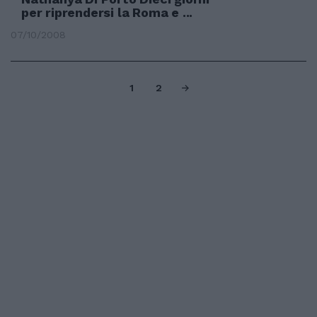
per riprendersi la Roma e ...
07/10/2008
1
2