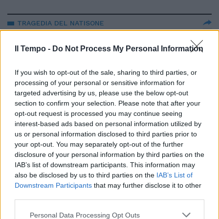
TRAGEDIA DEL NATISONE
“Può essere ancora vivo”. Non
crolla la speranza nelle ricerche
Il Tempo -
Do Not Process My Personal Information
di Cristian
If you wish to opt-out of the sale, sharing to third parties, or
06/06/2024
processing of your personal or sensitive information for
targeted advertising by us, please use the below opt-out
INTERVISTA
section to confirm your selection. Please note that after your
opt-out request is processed you may continue seeing
Massimiliano Fedriga nella
interest-based ads based on personal information utilized by
"macchina del Tempo": Vannacci
nella Lega se...
us or personal information disclosed to third parties prior to
your opt-out. You may separately opt-out of the further
28/03/2024
disclosure of your personal information by third parties on the
IAB’s list of downstream participants. This information may
also be disclosed by us to third parties on the
IAB’s List of
NESSUNA FRONDA
Downstream Participants
that may further disclose it to other
“Salvini in pensione? Macché, la
third parties.
Lega deve restare unita”.
Fedriga smonta le balle
Personal Data Processing Opt Outs