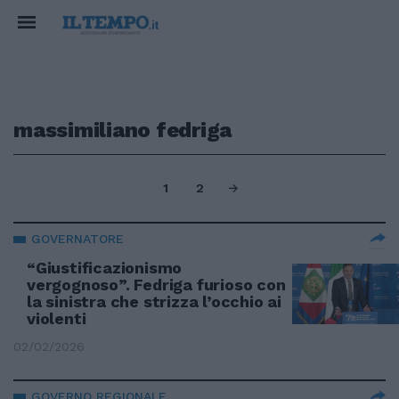
massimiliano fedriga
1
2
GOVERNATORE
“Giustificazionismo
vergognoso”. Fedriga furioso con
la sinistra che strizza l’occhio ai
violenti
02/02/2026
GOVERNO REGIONALE