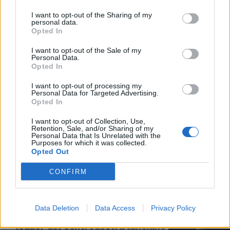
13/03/2024
I want to opt-out of the Sharing of my
personal data.
Opted In
VITTORIA DI FEDRIGA
I want to opt-out of the Sale of my
“Premiato il buongoverno del
Personal Data.
centrodestra”. Meloni gongola
Opted In
sul Friuli
I want to opt-out of processing my
03/04/2023
Personal Data for Targeted Advertising.
Opted In
SINISTRA STRACCIATA
I want to opt-out of Collection, Use,
Retention, Sale, and/or Sharing of my
Il centrodestra umilia
Personal Data that Is Unrelated with the
Purposes for which it was collected.
l’accoppiata Pd-M5S: Fedriga
Opted Out
stravince le elezioni
03/04/2023
CONFIRM
REGIONALI
Data Deletion
Data Access
Privacy Policy
Friuli-Venezia Giulia al voto, i
leader del centrodestra lanciano