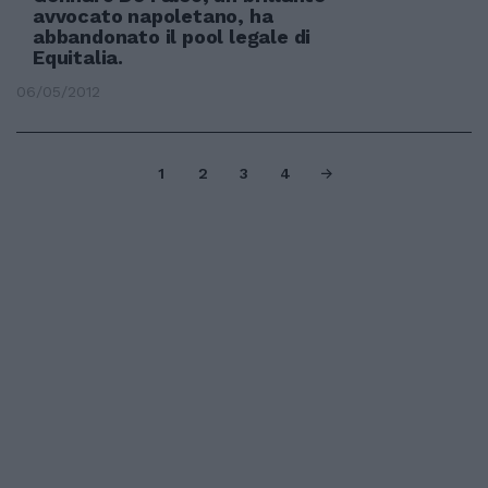
avvocato napoletano, ha
abbandonato il pool legale di
Equitalia.
06/05/2012
1
2
3
4