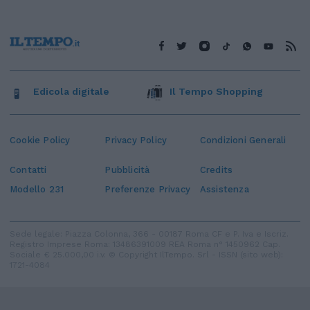
Edicola digitale
Il Tempo Shopping
Cookie Policy
Privacy Policy
Condizioni Generali
Contatti
Pubblicità
Credits
Modello 231
Preferenze Privacy
Assistenza
Sede legale: Piazza Colonna, 366 - 00187 Roma CF e P. Iva e Iscriz.
Registro Imprese Roma: 13486391009 REA Roma n° 1450962 Cap.
Sociale € 25.000,00 i.v. © Copyright IlTempo. Srl - ISSN (sito web):
1721-4084
TORNA SU