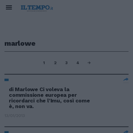
marlowe
1
2
3
4
di Marlowe Ci voleva la
commissione europea per
ricordarci che l'Imu, così come
è, non va.
13/01/2013