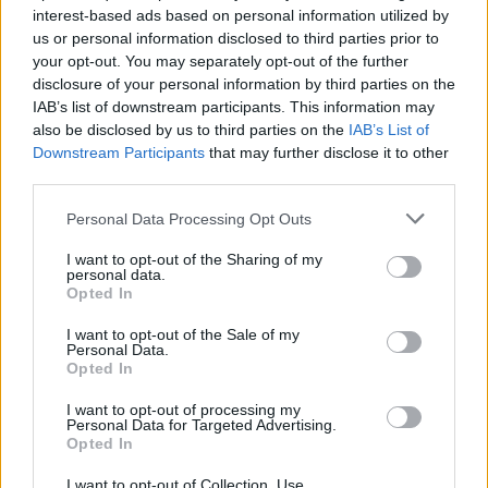
interest-based ads based on personal information utilized by
23/06/2012
us or personal information disclosed to third parties prior to
your opt-out. You may separately opt-out of the further
disclosure of your personal information by third parties on the
IAB’s list of downstream participants. This information may
di Marlowe Se il padre di tutti i
also be disclosed by us to third parties on the
IAB’s List of
moderni speculatori, George
Downstream Participants
that may further disclose it to other
Soros, e il numero uno del
third parties.
maggiore organismo mondiale
che ha come compito di
Personal Data Processing Opt Outs
combattere la speculazione, la
direttrice del Fondo monetario
I want to opt-out of the Sharing of my
internazionale Christine
personal data.
Lagarde, dicono
Opted In
17/06/2012
I want to opt-out of the Sale of my
Personal Data.
Opted In
I want to opt-out of processing my
di Marlowe Il Financial Times
Personal Data for Targeted Advertising.
torna a dedicare all'Italia la
Opted In
propria autorevole attenzione
con un titolo che è il massimo
I want to opt-out of Collection, Use,