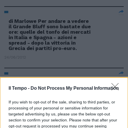
di Marlowe Per andare a vedere
il Grande Bluff sono bastate due
ore: quelle del tonfo dei mercati
in Italia e Spagna - azioni e
spread - dopo la vittoria in
Grecia dei partiti pro-euro.
24/06/2012
di Marlowe «Il più pericoloso
leader europeo».
Il Tempo -
Do Not Process My Personal Information
24/06/2012
If you wish to opt-out of the sale, sharing to third parties, or
processing of your personal or sensitive information for
targeted advertising by us, please use the below opt-out
section to confirm your selection. Please note that after your
Il bluff greco. Il problema è
opt-out request is processed you may continue seeing
Berlino