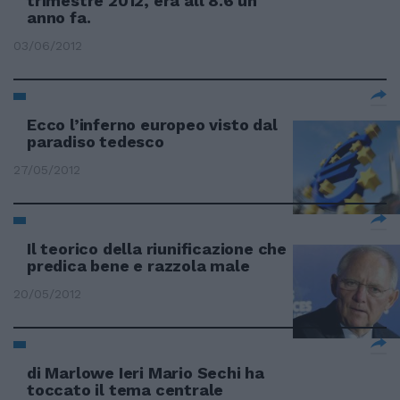
trimestre 2012, era all'8.6 un
anno fa.
03/06/2012
Ecco l’inferno europeo visto dal
paradiso tedesco
27/05/2012
Il teorico della riunificazione che
predica bene e razzola male
20/05/2012
di Marlowe Ieri Mario Sechi ha
toccato il tema centrale