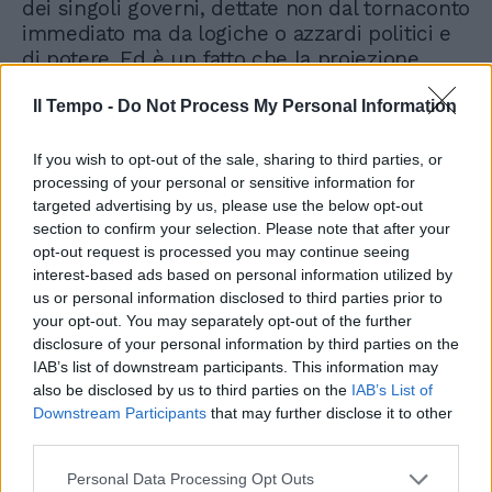
dei singoli governi, dettate non dal tornaconto
immediato ma da logiche o azzardi politici e
di potere. Ed è un fatto che la proiezione
strategica della Germania è sempre meno
Il Tempo -
Do Not Process My Personal Information
europea e sempre più rivolta ad Est, alla Cina
e alla Russia soprattutto. E su questi teatri
disporre di una valuta forte e stabile per
If you wish to opt-out of the sale, sharing to third parties, or
comprare energia e materie prime, ed
processing of your personal or sensitive information for
targeted advertising by us, please use the below opt-out
attrarre capitali e investimenti, serve,
section to confirm your selection. Please note that after your
eccome. Fantapolitica? Negli ultimi quattro
opt-out request is processed you may continue seeing
anni abbiamo visto ben altro. Una cosa è
interest-based ads based on personal information utilized by
certa: Monti deve aggiornare la propria
us or personal information disclosed to third parties prior to
agenda. E deve anche darsi un profilo più
your opt-out. You may separately opt-out of the further
politico, sia in Italia sia quando va in giro per
disclosure of your personal information by third parties on the
il mondo. I suoi punti cardinali sono investiti
IAB’s list of downstream participants. This information may
da una tempesta magnetica, le rassicuranti
also be disclosed by us to third parties on the
IAB’s List of
certezze custodite tra i labirinti e le moquette
Downstream Participants
that may further disclose it to other
azzurrine di palazzo Justus Lipsius, sede
third parties.
dell'Unione europea, non sono più tanto
Personal Data Processing Opt Outs
certe. A proposito, chi era Justus Lipsius? Un