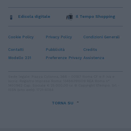
Edicola digitale
Il Tempo Shopping
Cookie Policy
Privacy Policy
Condizioni Generali
Contatti
Pubblicità
Credits
Modello 231
Preferenze Privacy
Assistenza
Sede legale: Piazza Colonna, 366 - 00187 Roma CF e P. Iva e
Iscriz. Registro Imprese Roma: 13486391009 REA Roma n°
1450962 Cap. Sociale € 25.000,00 i.v. © Copyright IlTempo. Srl -
ISSN (sito web): 1721-4084
TORNA SU