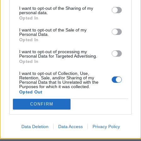
umanista belga del 500 che teorizzò il dovere
I want to opt-out of the Sharing of my
di dominare le "irrazionali emozioni dei
personal data.
Opted In
popoli" con "appropriate, disciplinate e
autocratiche regole di governo". Anche la sua
I want to opt-out of the Sale of my
opera ha bisogno di una revisione.
Personal Data.
Opted In
I want to opt-out of processing my
Personal Data for Targeted Advertising.
Opted In
I want to opt-out of Collection, Use,
Retention, Sale, and/or Sharing of my
Personal Data that Is Unrelated with the
Purposes for which it was collected.
Opted Out
CONFIRM
Data Deletion
Data Access
Privacy Policy