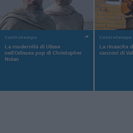
Controtempo
Controtempo
La modernità di Ulisse
La rinascita 
nell'Odissea pop di Christopher
canzoni di Va
Nolan