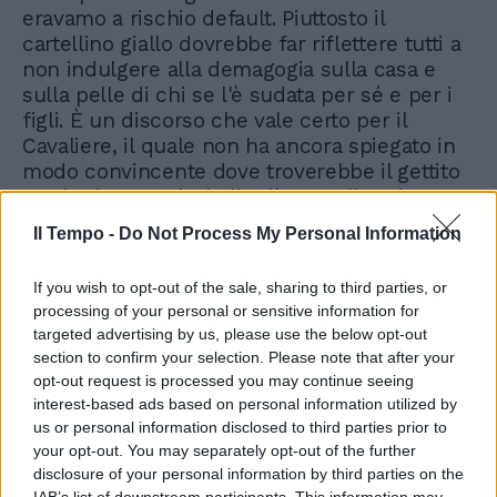
eravamo a rischio default. Piuttosto il
cartellino giallo dovrebbe far riflettere tutti a
non indulgere alla demagogia sulla casa e
sulla pelle di chi se l'è sudata per sé e per i
figli. È un discorso che vale certo per il
Cavaliere, il quale non ha ancora spiegato in
modo convincente dove troverebbe il gettito
sostitutivo per ri-abolire l'Imu sulla prima
casa. Ma vale ancora di più per Bersani e le
Il Tempo -
Do Not Process My Personal Information
sue smanie di patrimoniale. Che per il
segretario del Pd dovrebbe colpire proprio le
If you wish to opt-out of the sale, sharing to third parties, or
abitazioni, sia pure "di lusso". Ma se i valori
processing of your personal or sensitive information for
sono fasulli, come fanno Bersani, Cgil e
targeted advertising by us, please use the below opt-out
Vendola a non vedere il rischio di aggiungere
section to confirm your selection. Please note that after your
iniquità a iniquità.
opt-out request is processed you may continue seeing
interest-based ads based on personal information utilized by
us or personal information disclosed to third parties prior to
your opt-out. You may separately opt-out of the further
disclosure of your personal information by third parties on the
IAB’s list of downstream participants. This information may