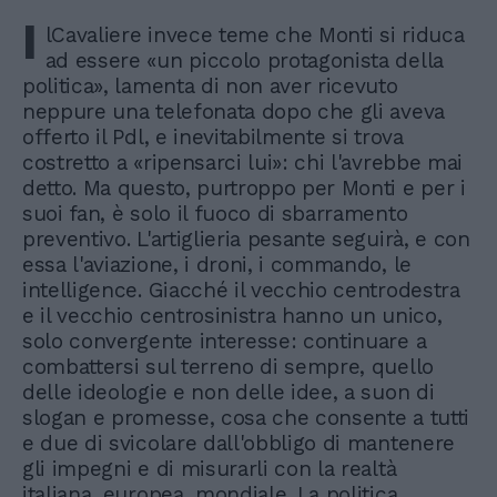
I
lCavaliere invece teme che Monti si riduca
ad essere «un piccolo protagonista della
politica», lamenta di non aver ricevuto
neppure una telefonata dopo che gli aveva
offerto il Pdl, e inevitabilmente si trova
costretto a «ripensarci lui»: chi l'avrebbe mai
detto. Ma questo, purtroppo per Monti e per i
suoi fan, è solo il fuoco di sbarramento
preventivo. L'artiglieria pesante seguirà, e con
essa l'aviazione, i droni, i commando, le
intelligence. Giacché il vecchio centrodestra
e il vecchio centrosinistra hanno un unico,
solo convergente interesse: continuare a
combattersi sul terreno di sempre, quello
delle ideologie e non delle idee, a suon di
slogan e promesse, cosa che consente a tutti
e due di svicolare dall'obbligo di mantenere
gli impegni e di misurarli con la realtà
italiana, europea, mondiale. La politica,