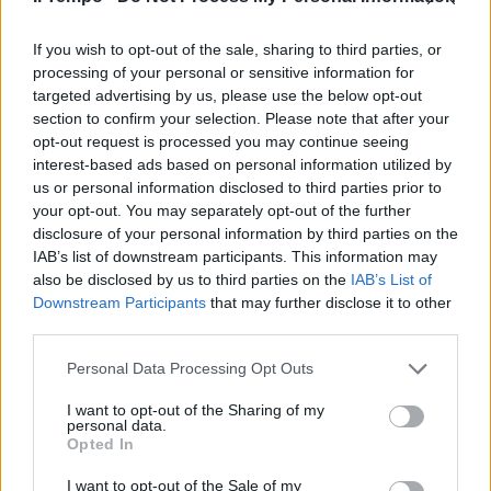
particolarmente attrezzato, ed inoltre il Pd
subirà anche la concorrenza del centrodestra
If you wish to opt-out of the sale, sharing to third parties, or
e di Beppe Grillo, la cui lista è stata la prima
processing of your personal or sensitive information for
alle ultime regionali. Discorso diverso per il
targeted advertising by us, please use the below opt-out
Lazio. Regione altalenante a tutte le ultime
section to confirm your selection. Please note that after your
consultazioni, nazionali e locali, ospita
opt-out request is processed you may continue seeing
interessi cospicui e legittimi di matrice
interest-based ads based on personal information utilized by
cattolica e sindacale moderata. Finora tutti i
us or personal information disclosed to third parties prior to
your opt-out. You may separately opt-out of the further
sondaggi hanno assegnato il Lazio alla
disclosure of your personal information by third parties on the
sinistra, ma con Monti la battaglia potrebbe
IAB’s list of downstream participants. This information may
prendere una piega diversa. Il Lazio assegna
also be disclosed by us to third parties on the
IAB’s List of
15 seggi a chi vince e 12 da ripartire tra gli
Downstream Participants
that may further disclose it to other
sconfitti. Se il terzo polo montiano vincerà il
third parties.
Lazio o avrà un buon risultato, i seggi al
Senato conquistati dalla sinistra potrebbero
Personal Data Processing Opt Outs
ridursi a 140 rispetto ai 157 necessari per
I want to opt-out of the Sharing of my
governare. Uno scarto troppo ampio per
personal data.
tentare manovre di corridoio. Strategia di
Opted In
vittoria. In questo caso ogni eventuale
I want to opt-out of the Sale of my