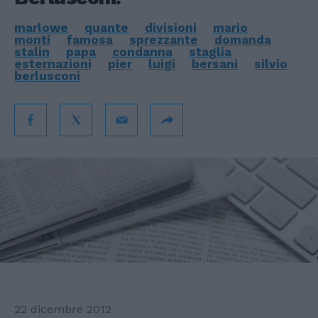
marlowe
quante
divisioni
mario
monti
famosa
sprezzante
domanda
stalin
papa
condanna
staglia
esternazioni
pier
luigi
bersani
silvio
berlusconi
22 dicembre 2012