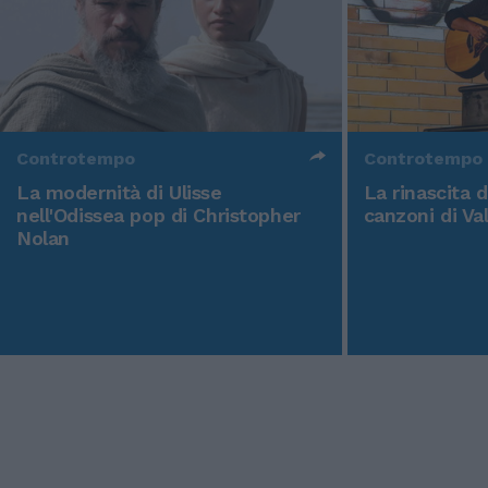
Controtempo
Controtempo
La modernità di Ulisse
La rinascita 
nell'Odissea pop di Christopher
canzoni di Va
Nolan