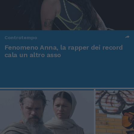
Controtempo
Fenomeno Anna, la rapper dei record
cala un altro asso