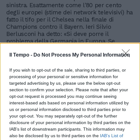
sinistra. Esattamente come l'80 per cento
degli europei (stime dei network televisivi) ha
fatto il tifo per il Chelsea nella finale di
Champions contro il Bayern. Ieri Silvio
Berlusconi ha detto: «Si deve porre il
problema della Germania in Europa. Se
continua così, esca dall'euro». Questo, e non
l'«idea pazza», anzi balorda, che l'Italia
Il Tempo -
Do Not Process My Personal Information
cominci a stampare euro con la propria
zecca, è il nocciolo del problema. La
If you wish to opt-out of the sale, sharing to third parties, or
Germania contro il resto d'Europa? Misurate i
processing of your personal or sensitive information for
targeted advertising by us, please use the below opt-out
fischi alle Olimpiadi di Londra.
section to confirm your selection. Please note that after your
opt-out request is processed you may continue seeing
interest-based ads based on personal information utilized by
us or personal information disclosed to third parties prior to
your opt-out. You may separately opt-out of the further
disclosure of your personal information by third parties on the
IAB’s list of downstream participants. This information may
also be disclosed by us to third parties on the
IAB’s List of