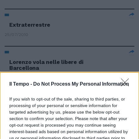
Extraterrestre
25/07/2010
Lorenzo vola nelle libere di
Barcellona
04/07/2010
Il Tempo -
Do Not Process My Personal Information
If you wish to opt-out of the sale, sharing to third parties, or
Nelle libere Lorenzo è il migliore
processing of your personal or sensitive information for
targeted advertising by us, please use the below opt-out
27/06/2010
section to confirm your selection. Please note that after your
opt-out request is processed you may continue seeing
interest-based ads based on personal information utilized by
us or personal information disclosed to third parties prior to