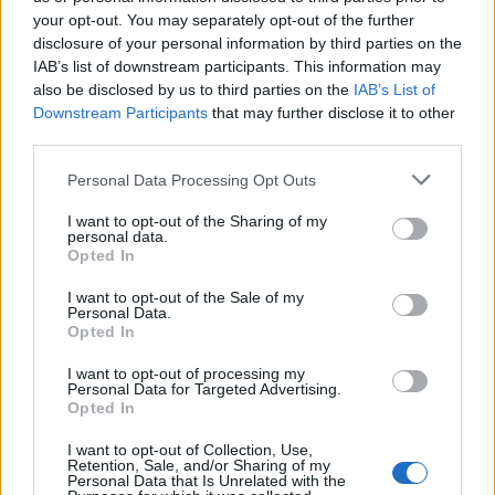
Lorenzo Tozzi La location è una
your opt-out. You may separately opt-out of the further
delle più splendide della città:
disclosure of your personal information by third parties on the
una veranda sul Gianicolo, sede
IAB’s list of downstream participants. This information may
dell' Institutum Romanum
also be disclosed by us to third parties on the
IAB’s List of
Finlandiae, con vista panoramica
Downstream Participants
that may further disclose it to other
sulla Città eterna.
third parties.
20/06/2010
Personal Data Processing Opt Outs
I want to opt-out of the Sharing of my
personal data.
Lorenzo Tozzi Una dopo l'altra,
Opted In
come nel finale della celebre
Sinfonia degli Addii di papà
I want to opt-out of the Sale of my
Haydn dove gli strumenti escono
Personal Data.
di scena ad uno ad uno, le
Opted In
principali Istituzioni
concertistiche romane chiudono
I want to opt-out of processing my
Personal Data for Targeted Advertising.
i battenti all'ingresso
Opted In
dell'estate.
I want to opt-out of Collection, Use,
05/06/2010
Retention, Sale, and/or Sharing of my
Personal Data that Is Unrelated with the