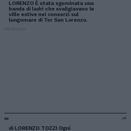
LORENZO È stata sgominata una
banda di ladri che svaligiavano le
ville estive nei consorzi sul
lungomare di Tor San Lorenzo.
05/12/2010
di LORENZO TOZZI Ogni