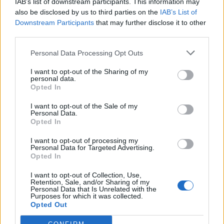
IAB’s list of downstream participants. This information may
03/04/2011
also be disclosed by us to third parties on the
IAB’s List of
Downstream Participants
that may further disclose it to other
third parties.
L'australiano della Honda
Personal Data Processing Opt Outs
domina il primo Gp della
stagione In Qatar Lorenzo si
I want to opt-out of the Sharing of my
personal data.
accontenta e Rossi limita i
Opted In
danni: settimo
I want to opt-out of the Sale of my
27/03/2011
Personal Data.
Opted In
I want to opt-out of processing my
Personal Data for Targeted Advertising.
È partita con le prove libere di
Opted In
ieri in Qatar la stagione 2011
della MotoGp Lorenzo è
I want to opt-out of Collection, Use,
campione e l'uomo da battere,
Retention, Sale, and/or Sharing of my
ma occhio al binomio tutto
Personal Data that Is Unrelated with the
Purposes for which it was collected.
italiano
Opted Out
20/03/2011