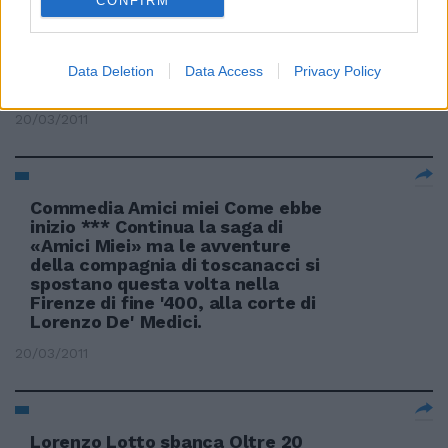
CONFIRM
Risate magnifiche alla corte di
Data Deletion
Data Access
Privacy Policy
Lorenzo
20/03/2011
Commedia Amici miei Come ebbe
inizio *** Continua la saga di
«Amici Miei» ma le avventure
della compagnia di toscanacci si
spostano questa volta nella
Firenze di fine '400, alla corte di
Lorenzo De' Medici.
20/03/2011
Lorenzo Lotto sbanca Oltre 20