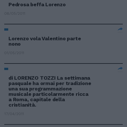
Pedrosa beffa Lorenzo
08/05/2011
Lorenzo vola Valentino parte
nono
01/05/2011
di LORENZO TOZZI La settimana
pasquale ha ormai per tradizione
una sua programmazione
musicale particolarmente ricca
a Roma, capitale della
cristianità.
17/04/2011