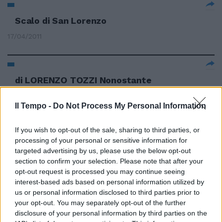
Scalo di San Lorenzo
17/04/2011
di LORENZO TOZZI Nonostante
la sua bellezza «Il Ratto dal
Serraglio», opera tedesca di
Il Tempo -
Do Not Process My Personal Information
ambientazione turchesca, non
gode in Italia la popolarità di
altri gioielli mozartiani.
If you wish to opt-out of the sale, sharing to third parties, or
processing of your personal or sensitive information for
17/04/2011
targeted advertising by us, please use the below opt-out
section to confirm your selection. Please note that after your
opt-out request is processed you may continue seeing
interest-based ads based on personal information utilized by
Gabriele Simongini La notte di
us or personal information disclosed to third parties prior to
San Lorenzo si guardano le
your opt-out. You may separately opt-out of the further
stelle cadenti e si esprimono
disclosure of your personal information by third parties on the
desideri.