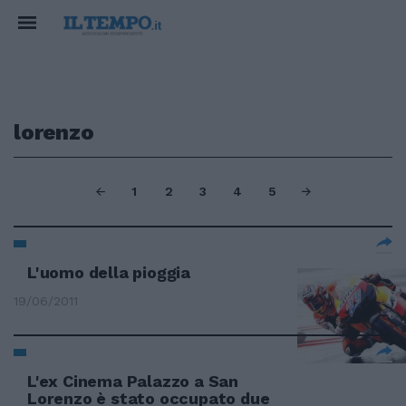
lorenzo
1
2
3
4
5
L'uomo della pioggia
19/06/2011
L'ex Cinema Palazzo a San
Lorenzo è stato occupato due