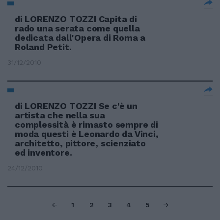
di LORENZO TOZZI Capita di
rado una serata come quella
dedicata dall'Opera di Roma a
Roland Petit.
31/12/2010
di LORENZO TOZZI Se c'è un
artista che nella sua
complessità è rimasto sempre di
moda questi è Leonardo da Vinci,
architetto, pittore, scienziato
ed inventore.
24/12/2010
1
2
3
4
5