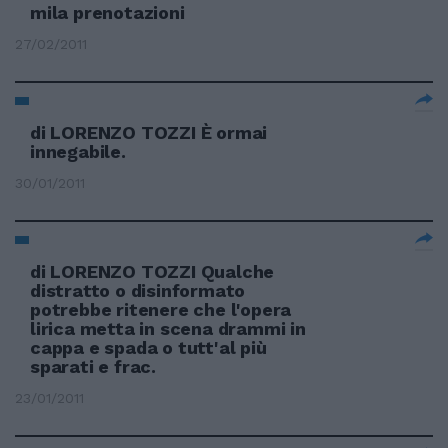
mila prenotazioni
27/02/2011
di LORENZO TOZZI È ormai
innegabile.
30/01/2011
di LORENZO TOZZI Qualche
distratto o disinformato
potrebbe ritenere che l'opera
lirica metta in scena drammi in
cappa e spada o tutt'al più
sparati e frac.
23/01/2011