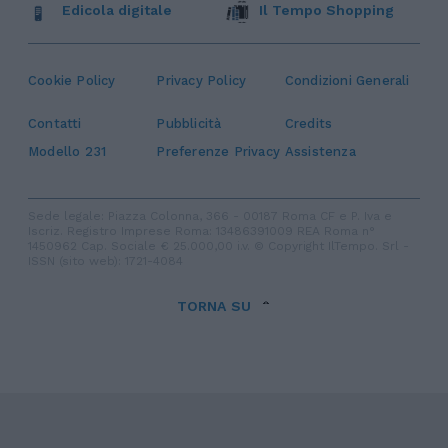
Edicola digitale
Il Tempo Shopping
Cookie Policy
Privacy Policy
Condizioni Generali
Contatti
Pubblicità
Credits
Modello 231
Preferenze Privacy
Assistenza
Sede legale: Piazza Colonna, 366 - 00187 Roma CF e P. Iva e
Iscriz. Registro Imprese Roma: 13486391009 REA Roma n°
1450962 Cap. Sociale € 25.000,00 i.v. © Copyright IlTempo. Srl -
ISSN (sito web): 1721-4084
TORNA SU