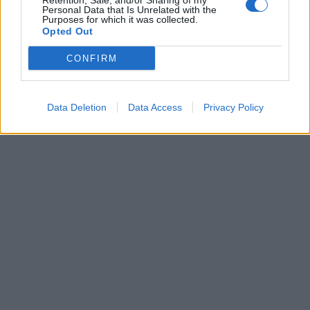
Retention, Sale, and/or Sharing of my
00:00
01:16
Personal Data that Is Unrelated with the
Purposes for which it was collected.
Opted Out
Leonardo Maria Del Vecchio dall'ex compagna
in ospedale. Le dichiarazioni ai giornalisti
CONFIRM
Data Deletion
Data Access
Privacy Policy