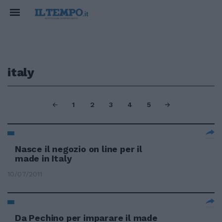
italy
1
2
3
4
5
Nasce il negozio on line per il
made in Italy
10/07/2011
Da Pechino per imparare il made