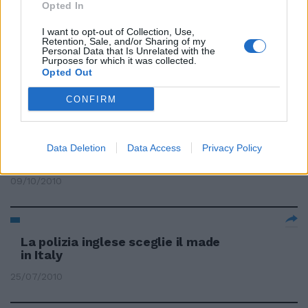
Opted In
I want to opt-out of Collection, Use,
Retention, Sale, and/or Sharing of my
Il ritorno di Lippi con «I love
Personal Data that Is Unrelated with the
Purposes for which it was collected.
Italy»
Opted Out
31/12/2010
CONFIRM
All'estero il 54% del fatturato
Data Deletion
Data Access
Privacy Policy
dell'edilizia made in Italy
09/10/2010
La polizia inglese sceglie il made
in Italy
25/07/2010