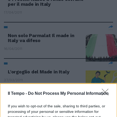
per il made in Italy
17/04/2011
Non solo Parmalat Il made in
Italy va difeso
16/04/2011
L'orgoglio del Made in Italy
27/03/2011
Il Tempo -
Do Not Process My Personal Information
Il made in Italy pensa al futuro
If you wish to opt-out of the sale, sharing to third parties, or
27/02/2011
processing of your personal or sensitive information for