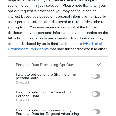
targeted advertising by us, please use the below opt-out
section to confirm your selection. Please note that after your
opt-out request is processed you may continue seeing
interest-based ads based on personal information utilized by
Molte le proposte di un Made in
Italy in crescita ma anche le
us or personal information disclosed to third parties prior to
barche degli storici cantieri
your opt-out. You may separately opt-out of the further
francesi
disclosure of your personal information by third parties on the
IAB’s list of downstream participants. This information may
20/02/2011
also be disclosed by us to third parties on the
IAB’s List of
Downstream Participants
that may further disclose it to other
third parties.
A Fruit Logistica c'è anche il
Personal Data Processing Opt Outs
made in Italy
I want to opt-out of the Sharing of my
13/02/2011
personal data.
Opted In
I want to opt-out of the Sale of my
Personal Data.
Metro di Copenaghen made in
Opted In
Italy
I want to opt-out of processing my
08/01/2011
Personal Data for Targeted Advertising.