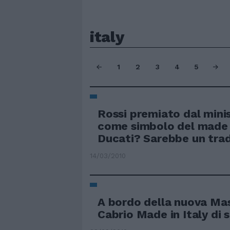
italy
1
2
3
4
5
Rossi premiato dal minis
come simbolo del made in
Ducati? Sarebbe un tra
14/03/2010
A bordo della nuova Ma
Cabrio Made in Italy di 