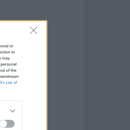
sonal or
ection to
ou may
 personal
out of the
 downstream
B’s List of