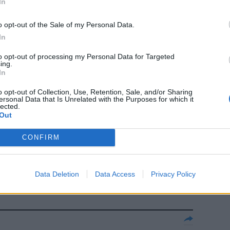
In
o opt-out of the Sale of my Personal Data.
Design e
In
 il made in
to opt-out of processing my Personal Data for Targeted
to di vista del
ing.
e è raccolto
In
 «Disegno e
o opt-out of Collection, Use, Retention, Sale, and/or Sharing
ersonal Data that Is Unrelated with the Purposes for which it
lected.
Out
CONFIRM
funziona anche
Data Deletion
Data Access
Privacy Policy