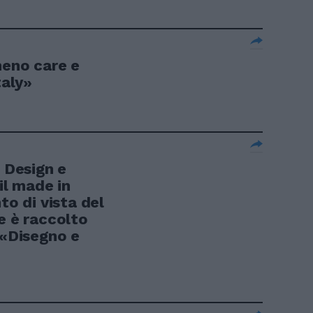
meno care e
taly»
Design e
 il made in
to di vista del
e è raccolto
 «Disegno e