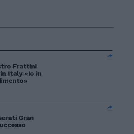
tro Frattini
 Italy «Io in
dimento»
serati Gran
successo