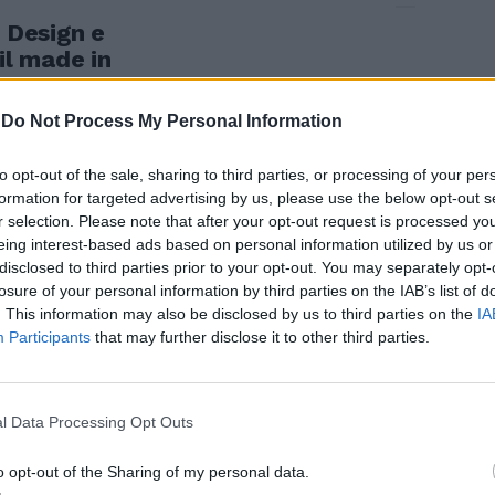
Design e
 il made in
to di vista del
e è raccolto
-
Do Not Process My Personal Information
 «Disegno e
to opt-out of the sale, sharing to third parties, or processing of your per
formation for targeted advertising by us, please use the below opt-out s
r selection. Please note that after your opt-out request is processed y
eing interest-based ads based on personal information utilized by us or
disclosed to third parties prior to your opt-out. You may separately opt-
losure of your personal information by third parties on the IAB’s list of
Design e
. This information may also be disclosed by us to third parties on the
IA
 il made in
Participants
that may further disclose it to other third parties.
to di vista del
e è raccolto
 «Disegno e
l Data Processing Opt Outs
o opt-out of the Sharing of my personal data.