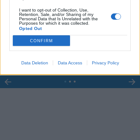
I want to opt-out of Collection, Use,
Retention, Sale, and/or Sharing of my
Personal Data that Is Unrelated with the
Purposes for which it was collected.
Opted Out
00:00
01:16
CONFIRM
Leonardo Maria Del Vecchio dall'ex compagna
in ospedale. Le dichiarazioni ai giornalisti
Data Deletion
Data Access
Privacy Policy