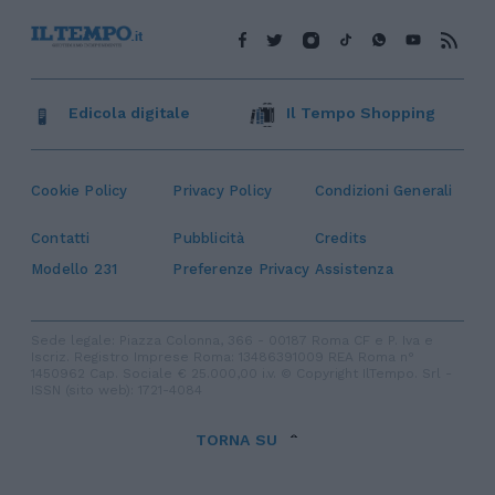
Edicola digitale
Il Tempo Shopping
Cookie Policy
Privacy Policy
Condizioni Generali
Contatti
Pubblicità
Credits
Modello 231
Preferenze Privacy
Assistenza
Sede legale: Piazza Colonna, 366 - 00187 Roma CF e P. Iva e
Iscriz. Registro Imprese Roma: 13486391009 REA Roma n°
1450962 Cap. Sociale € 25.000,00 i.v. © Copyright IlTempo. Srl -
ISSN (sito web): 1721-4084
TORNA SU