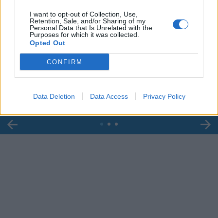
I want to opt-out of Collection, Use,
Retention, Sale, and/or Sharing of my
Personal Data that Is Unrelated with the
Purposes for which it was collected.
Opted Out
00:00
01:16
CONFIRM
Leonardo Maria Del Vecchio dall'ex compagna
in ospedale. Le dichiarazioni ai giornalisti
Data Deletion
Data Access
Privacy Policy