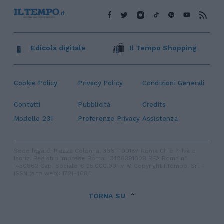
Edicola digitale
Il Tempo Shopping
Cookie Policy
Privacy Policy
Condizioni Generali
Contatti
Pubblicità
Credits
Modello 231
Preferenze Privacy
Assistenza
Sede legale: Piazza Colonna, 366 - 00187 Roma CF e P. Iva e
Iscriz. Registro Imprese Roma: 13486391009 REA Roma n°
1450962 Cap. Sociale € 25.000,00 i.v. © Copyright IlTempo. Srl -
ISSN (sito web): 1721-4084
TORNA SU