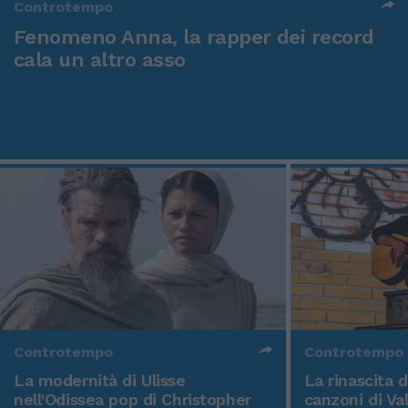
Controtempo
Fenomeno Anna, la rapper dei record
cala un altro asso
Controtempo
Controtempo
La modernità di Ulisse
La rinascita 
nell'Odissea pop di Christopher
canzoni di Va