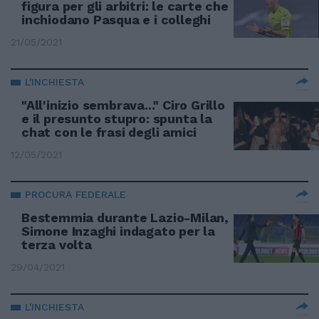
figura per gli arbitri: le carte che
inchiodano Pasqua e i colleghi
21/05/2021
L'INCHIESTA
"All'inizio sembrava..." Ciro Grillo
e il presunto stupro: spunta la
chat con le frasi degli amici
12/05/2021
PROCURA FEDERALE
Bestemmia durante Lazio-Milan,
Simone Inzaghi indagato per la
terza volta
29/04/2021
L'INCHIESTA