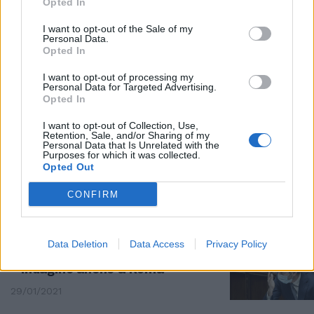
Opted In
INCHIESTA INQUINAMENTO
I want to opt-out of the Sale of my
Occhio, che Zingaretti punta a
Personal Data.
un bel colpo di spugna con
Opted In
dentro tutti
I want to opt-out of processing my
19/02/2021
Personal Data for Targeted Advertising.
Opted In
INCHIESTA
I want to opt-out of Collection, Use,
Retention, Sale, and/or Sharing of my
Caso mascherine, la difesa di
Personal Data that Is Unrelated with the
Purposes for which it was collected.
Mario Benotti: ha agito su
Opted Out
richiesta di Arcuri
17/02/2021
CONFIRM
PANDEMIA
Data Deletion
Data Access
Privacy Policy
Speranza con i pm cinque ore.
Indagine anche a Roma
29/01/2021