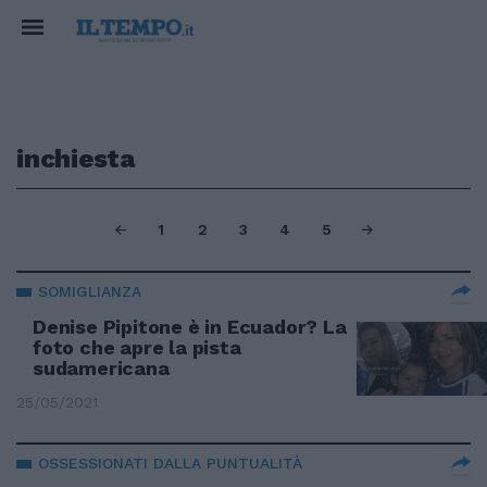
inchiesta
1
2
3
4
5
SOMIGLIANZA
Denise Pipitone è in Ecuador? La
foto che apre la pista
sudamericana
25/05/2021
OSSESSIONATI DALLA PUNTUALITÀ