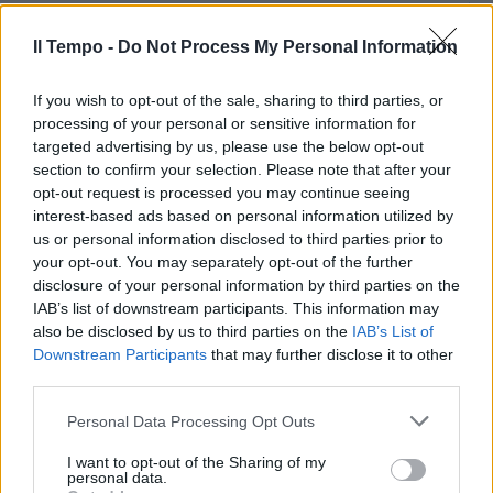
INCHIESTA
Soldi, favori e 'ndrangheta. Il Pd
Il Tempo -
Do Not Process My Personal Information
toscano travolto dal fango
mafioso
If you wish to opt-out of the sale, sharing to third parties, or
17/04/2021
processing of your personal or sensitive information for
targeted advertising by us, please use the below opt-out
section to confirm your selection. Please note that after your
L'INCHIESTA DI BERGAMO
opt-out request is processed you may continue seeing
interest-based ads based on personal information utilized by
L'indagine si allarga, chi trema
dopo la bomba del piano
us or personal information disclosed to third parties prior to
pandemico
your opt-out. You may separately opt-out of the further
disclosure of your personal information by third parties on the
13/04/2021
IAB’s list of downstream participants. This information may
also be disclosed by us to third parties on the
IAB’s List of
Downstream Participants
that may further disclose it to other
INCHIESTA
third parties.
Il dg della sanità del Veneto: mi
hanno torchiato sui vaccini
Personal Data Processing Opt Outs
23/02/2021
I want to opt-out of the Sharing of my
personal data.