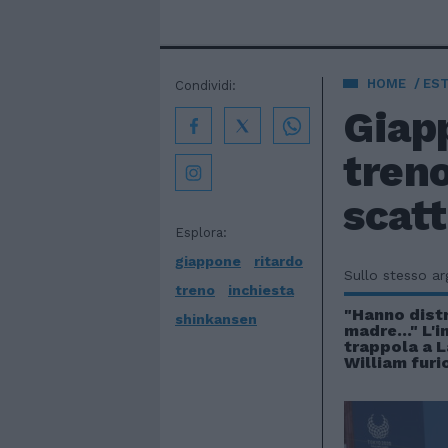
HOME
EST
Condividi:
Giapp
treno
scatt
Esplora:
giappone
ritardo
Sullo stesso a
treno
inchiesta
"Hanno dist
shinkansen
madre..." L'i
trappola a L
William furi