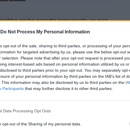
sarebbe anche passato inosservato, se non
 è arrivato con un minuto di ritardo.
-
Do Not Process My Personal Information
ienza che ha immediatamente scatenato
nel paese, famoso per la sua puntualità. Il
to opt-out of the sale, sharing to third parties, or processing of your per
 ha ammesso di aver lasciato il suo posto
formation for targeted advertising by us, please use the below opt-out s
a mal di pancia e ha quindi chiesto ad un
r selection. Please note that after your opt-out request is processed y
(non qualificato) di assumere il controllo
eing interest-based ads based on personal information utilized by us or
che aveva 160 passeggeri a bordo e che
disclosed to third parties prior to your opt-out. You may separately opt-
l momento a 150 Km all’ora. Si è assentato
losure of your personal information by third parties on the IAB’s list of
inuti, ma è bastato perchè il convoglio
. This information may also be disclosed by us to third parties on the
IA
 stazione in ritardo rispetto alla tabella di
Participants
that may further disclose it to other third parties.
l Data Processing Opt Outs
o opt-out of the Sharing of my personal data.