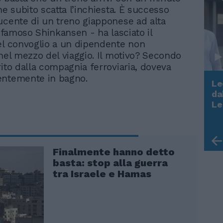
he subito scatta l’inchiesta. È successo
ucente di un treno giapponese ad alta
l famoso Shinkansen - ha lasciato il
el convoglio a un dipendente non
 nel mezzo del viaggio. Il motivo? Secondo
rito dalla compagnia ferroviaria, doveva
entemente in bagno.
Le
da
Rudy Giuliani a Come States?
Le
Trump, Meloni e la strategia
americana
Finalmente hanno detto
basta: stop alla guerra
tra Israele e Hamas