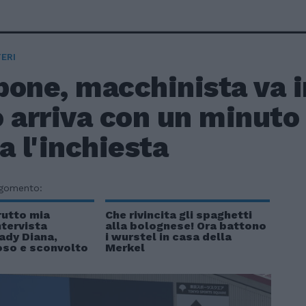
ERI
one, macchinista va i
 arriva con un minuto 
a l'inchiesta
rgomento:
rutto mia
Che rivincita gli spaghetti
ntervista
alla bolognese! Ora battono
ady Diana,
i wurstel in casa della
oso e sconvolto
Merkel