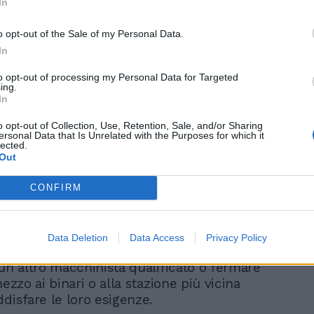
In
“Io bevevo, lei a rischio
suicidio”. Incubo Harry,
o opt-out of the Sale of my Personal Data.
ecco gli altri
In
documentari choc
to opt-out of processing my Personal Data for Targeted
ing.
In
o opt-out of Collection, Use, Retention, Sale, and/or Sharing
ersonal Data that Is Unrelated with the Purposes for which it
lected.
nkansen sono pesantemente monitorati dal
Out
ontrollo computerizzato centralizzato e il
deve rimanere al suo posto per gestire
CONFIRM
impreviste. Generalmente, quando i
 hanno urgente bisogno di andare in
re sono al comando del treno, devono
Data Deletion
Data Access
Privacy Policy
 con il centro di comando per passare il
 un altro macchinista qualificato o fermare
mezzo ai binari o alla stazione più vicina
disfare le loro esigenze.