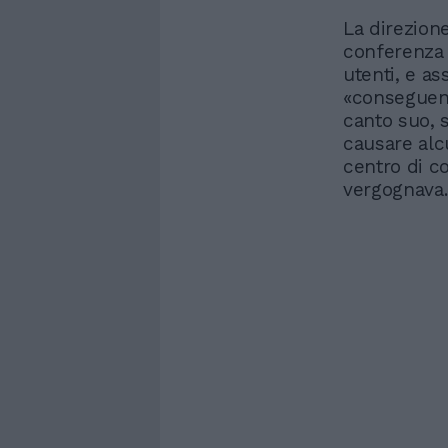
La direzion
conferenza 
utenti, e a
«conseguenz
canto suo, 
causare alc
centro di c
vergognava.