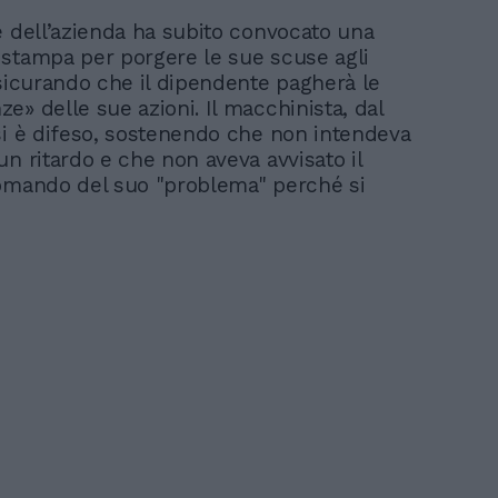
e dell’azienda ha subito convocato una
stampa per porgere le sue scuse agli
ssicurando che il dipendente pagherà le
e» delle sue azioni. Il macchinista, dal
si è difeso, sostenendo che non intendeva
un ritardo e che non aveva avvisato il
omando del suo "problema" perché si