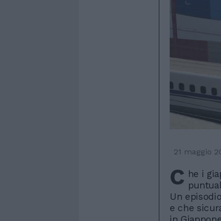
21 maggio 2
C
he i gi
puntual
Un episodio
e che sicur
in Giappone