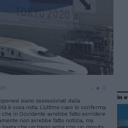
a
a
021
a
In 
apponesi siano ossessionati dalla
ità è cosa nota. L'ultimo caso lo conferma.
 che in Occidente avrebbe fatto sorridere
amente non avrebbe fatto notizia, ma
 basta che un treno arrivi con un minuto