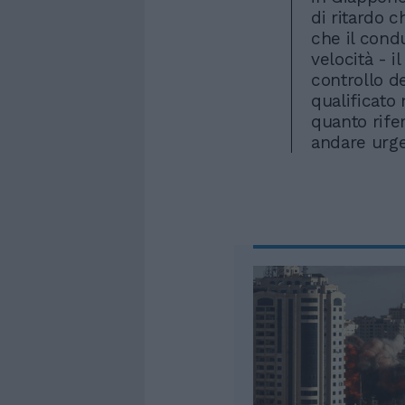
di ritardo c
che il cond
velocità - i
controllo d
qualificato
quanto rife
andare urg