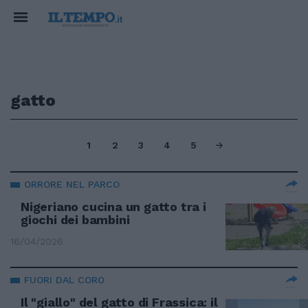
gatto
1
2
3
4
5
ORRORE NEL PARCO
Nigeriano cucina un gatto tra i
giochi dei bambini
16/04/2026
FUORI DAL CORO
Il "giallo" del gatto di Frassica: il