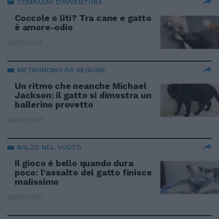
COMPAGNI D'AVVENTURA
Coccole o liti? Tra cane e gatto
è amore-odio
01/01/2022
METRONOMO DA SEGUIRE
Un ritmo che neanche Michael
Jackson: il gatto si dimostra un
ballerino provetto
29/12/2021
BALZO NEL VUOTO
Il gioco è bello quando dura
poco: l'assalto del gatto finisce
malissimo
29/12/2021