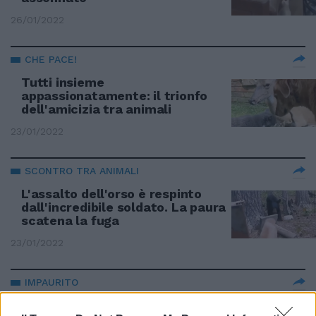
26/01/2022
CHE PACE!
Tutti insieme
appassionatamente: il trionfo
dell'amicizia tra animali
23/01/2022
SCONTRO TRA ANIMALI
L'assalto dell'orso è respinto
dall'incredibile soldato. La paura
scatena la fuga
23/01/2022
IMPAURITO
Il gatto si avvicina, la reazione