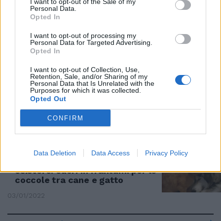
I want to opt-out of the Sale of my
Il gatto dormiglione non lo svegli
Personal Data.
neanche a cannonate: gli inutili
Opted In
tentativi del cane
I want to opt-out of processing my
04/01/2022
Personal Data for Targeted Advertising.
Opted In
COMODITÀ
I want to opt-out of Collection, Use,
Retention, Sale, and/or Sharing of my
C'è uno sgradito intruso nei
Personal Data that Is Unrelated with the
Purposes for which it was collected.
pantaloni: il gatto esagera con i
Opted Out
giochi
03/01/2022
CONFIRM
ANIMALI BUONI
Data Deletion
Data Access
Privacy Policy
L'amicizia più speciale che possa
esistere: cuori in frantumi per le
coccole tra cane e gatto
03/01/2022