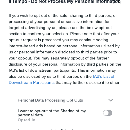
del cane è tutta da vedere
Il Tempo -
Do Not Process My Personal Information
15/01/2022
If you wish to opt-out of the sale, sharing to third parties, or
processing of your personal or sensitive information for
GIOCO SPORCO
targeted advertising by us, please use the below opt-out
section to confirm your selection. Please note that after your
“Aiuto, sono rimasto
opt-out request is processed you may continue seeing
incastrato!”. Il gioco tra cane e
interest-based ads based on personal information utilized by
gatto finisce nel peggior modo
possibile
us or personal information disclosed to third parties prior to
your opt-out. You may separately opt-out of the further
14/01/2022
disclosure of your personal information by third parties on the
IAB’s list of downstream participants. This information may
also be disclosed by us to third parties on the
IAB’s List of
FREGATO
Downstream Participants
that may further disclose it to other
Acchiapparella con il trucco: il
third parties.
gatto non riuscirà mai a
prendere il suo amico
Personal Data Processing Opt Outs
04/01/2022
I want to opt-out of the Sharing of my
personal data.
Opted In
LASCIAMI IN PACE!