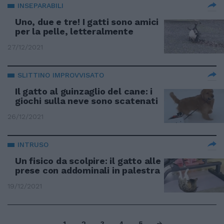
INSEPARABILI
Uno, due e tre! I gatti sono amici
per la pelle, letteralmente
27/12/2021
SLITTINO IMPROVVISATO
Il gatto al guinzaglio del cane: i
giochi sulla neve sono scatenati
26/12/2021
INTRUSO
Un fisico da scolpire: il gatto alle
prese con addominali in palestra
19/12/2021
1
2
3
4
5