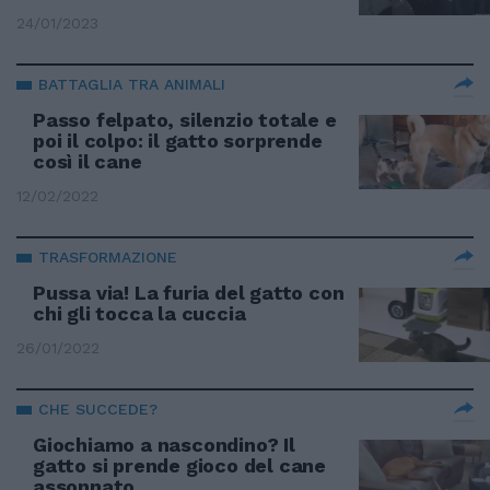
24/01/2023
BATTAGLIA TRA ANIMALI
Passo felpato, silenzio totale e
poi il colpo: il gatto sorprende
così il cane
12/02/2022
TRASFORMAZIONE
Pussa via! La furia del gatto con
chi gli tocca la cuccia
26/01/2022
CHE SUCCEDE?
Giochiamo a nascondino? Il
gatto si prende gioco del cane
assonnato