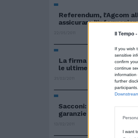
Referendum, l'Agcom all
assicurare l'informazion
22/05/2011
Il Tempo 
If you wish 
sensitive in
La firma a Boston il 15 ap
confirm you
le ultime garanzie
continue se
information 
31/03/2011
further disc
participants
Downstream 
Sacconi: alla Fiat chie
garanzie
Persona
13/02/2011
I want t