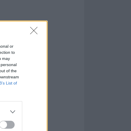
sonal or
ection to
ou may
 personal
out of the
 downstream
B’s List of