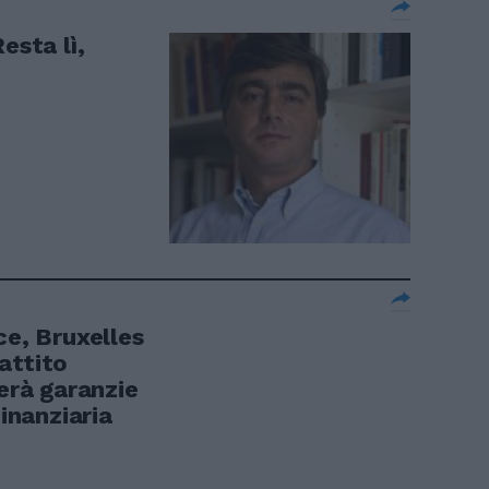
esta lì,
ce, Bruxelles
attito
derà garanzie
finanziaria