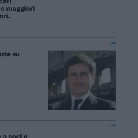
cati
s e maggiori
ri.
zie su
 a soci e