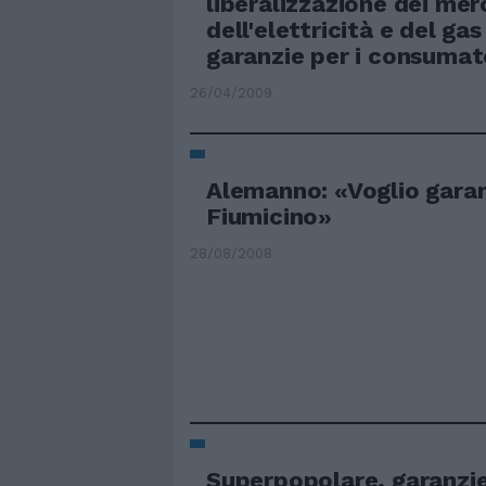
liberalizzazione dei mer
dell'elettricità e del ga
garanzie per i consumato
26/04/2009
Alemanno: «Voglio garan
Fiumicino»
28/08/2008
Superpopolare, garanzie