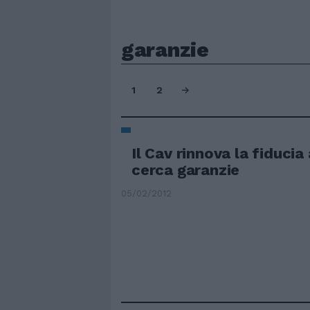
garanzie
1
2
Il Cav rinnova la fiduci
cerca garanzie
05/02/2012