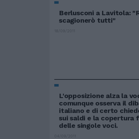
Berlusconi a Lavitola: "R
scagionerò tutti"
18/09/2011
L'opposizione alza la vo
comunque osserva il dib
italiano e di certo chie
sui saldi e la copertura 
delle singole voci.
04/09/2011