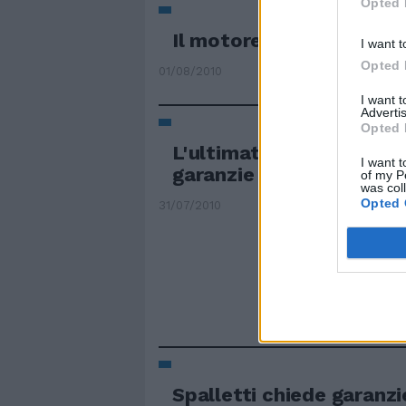
Opted 
Il motore Renault dà ga
I want t
Opted 
01/08/2010
I want 
Advertis
Opted 
L'ultimatum di Marchio
I want t
garanzie non si investe
of my P
was col
Opted 
31/07/2010
Spalletti chiede garanz