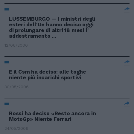
LUSSEMBURGO — I ministri degli
esteri dell'Ue hanno deciso oggi
di prolungare di altri 18 mesi l'
addestramento ...
12/06/2006
E il Csm ha deciso: alle toghe
niente più incarichi sportivi
30/05/2006
Rossi ha deciso «Resto ancora in
MotoGp» Niente Ferrari
24/05/2006