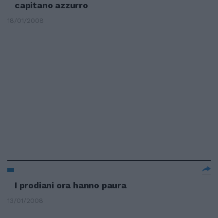
capitano azzurro
18/01/2008
I prodiani ora hanno paura
13/01/2008