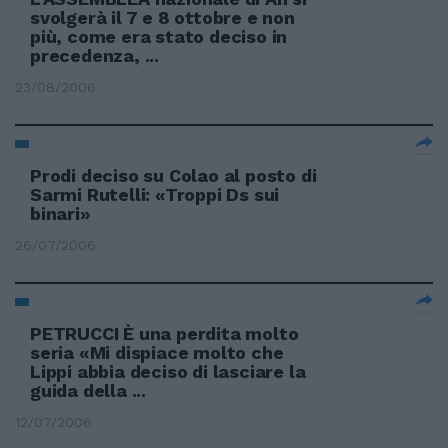
svolgerà il 7 e 8 ottobre e non
più, come era stato deciso in
precedenza, ...
23/08/2006
Prodi deciso su Colao al posto di
Sarmi Rutelli: «Troppi Ds sui
binari»
26/07/2006
PETRUCCI È una perdita molto
seria «Mi dispiace molto che
Lippi abbia deciso di lasciare la
guida della ...
12/07/2006