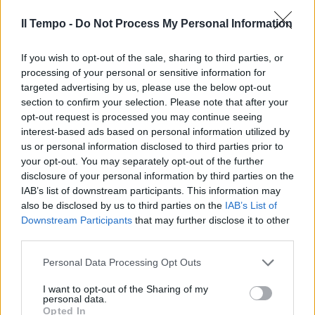
«PER alcuni quelle immagini
Il Tempo -
Do Not Process My Personal Information
sono diventate uno spettacolo e
noi abbiamo deciso di non
If you wish to opt-out of the sale, sharing to third parties, or
prestarci a questo spettacolo».
processing of your personal or sensitive information for
26/11/2006
targeted advertising by us, please use the below opt-out
section to confirm your selection. Please note that after your
opt-out request is processed you may continue seeing
interest-based ads based on personal information utilized by
di FABRIZIO DELL'OREFICE
us or personal information disclosed to third parties prior to
ROMANO Prodi ha deciso: è
your opt-out. You may separately opt-out of the further
l'Italia che è impazzita.
disclosure of your personal information by third parties on the
IAB’s list of downstream participants. This information may
11/11/2006
also be disclosed by us to third parties on the
IAB’s List of
Downstream Participants
that may further disclose it to other
third parties.
L'AUTHORITY ha deciso che non
Personal Data Processing Opt Outs
deve andare in onda il servizio
che avrebbe mostrato i risultati
I want to opt-out of the Sharing of my
del «drug wipe».
personal data.
Opted In