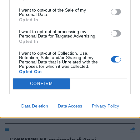
10/10/2006
I want to opt-out of the Sale of my
Personal Data.
Opted In
LO Stato della California ha
I want to opt-out of processing my
deciso di mettere la Fondazione
Personal Data for Targeted Advertising.
Getty di Los Angeles - da cui
Opted In
dipendono ...
I want to opt-out of Collection, Use,
04/10/2006
Retention, Sale, and/or Sharing of my
Personal Data that Is Unrelated with the
Purposes for which it was collected.
Opted Out
di GIANCARLA GABBIANELLI
CONFIRM
TELESE — Il Governo ha deciso:
quella del 2007 sarà una
Finanziaria «light», ...
Data Deletion
Data Access
Privacy Policy
29/08/2006
L'ASSEMBLEA nazionale di An si