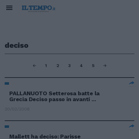
deciso
1
2
3
4
5
PALLANUOTO Setterosa batte la
Grecia Deciso passo in avanti ...
20/02/2008
Mallett ha deciso: Parisse