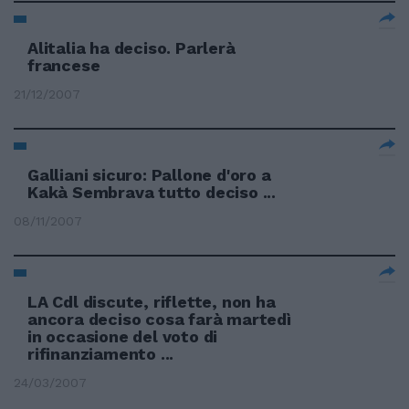
Alitalia ha deciso. Parlerà
francese
21/12/2007
Galliani sicuro: Pallone d'oro a
Kakà Sembrava tutto deciso ...
08/11/2007
LA Cdl discute, riflette, non ha
ancora deciso cosa farà martedì
in occasione del voto di
rifinanziamento ...
24/03/2007