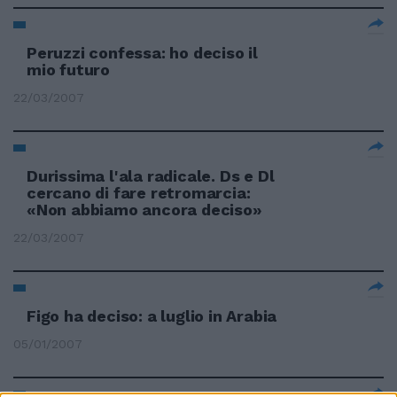
Peruzzi confessa: ho deciso il
mio futuro
22/03/2007
Durissima l'ala radicale. Ds e Dl
cercano di fare retromarcia:
«Non abbiamo ancora deciso»
22/03/2007
Figo ha deciso: a luglio in Arabia
05/01/2007