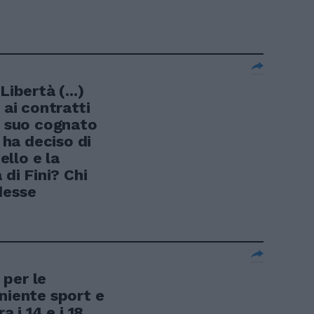
Libertà (...)
 ai contratti
a suo cognato
i ha deciso di
ello e la
i Fini? Chi
desse
 per le
niente sport e
a i 14 e i 18