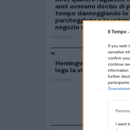
anni avevano deciso di p
tempo danneggiando le
parcheggiate e le vetrin
negozio vicino casa.
Il Tempo 
15/08/2010
If you wish 
sensitive in
confirm you
Hemingway: "La corrida 
continue se
lega la vita alla morte"
information 
further disc
31/07/2010
participants
Downstream 
Persona
I want t