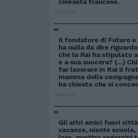
cineasta francese.
29/08/2010
Il fondatore di Futuro e 
ha nulla da dire riguardo
che la Rai ha stipulato 
e a sua suocera? (...) Ch
far lavorare in Rai il frat
mamma della compagna d
ha chiesto che si conce
15/08/2010
Gli altri amici fuori città
vacanze, niente scuola, 
loro, quattro ragazzini tr