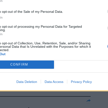
In
l via in
o opt-out of the Sale of my Personal Data.
In
to opt-out of processing my Personal Data for Targeted
ing.
In
o opt-out of Collection, Use, Retention, Sale, and/or Sharing
o sulla
ersonal Data that Is Unrelated with the Purposes for which it
lected.
Out
CONFIRM
Data Deletion
Data Access
Privacy Policy