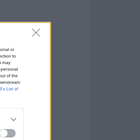
sonal or
ection to
ou may
 personal
out of the
 downstream
B’s List of