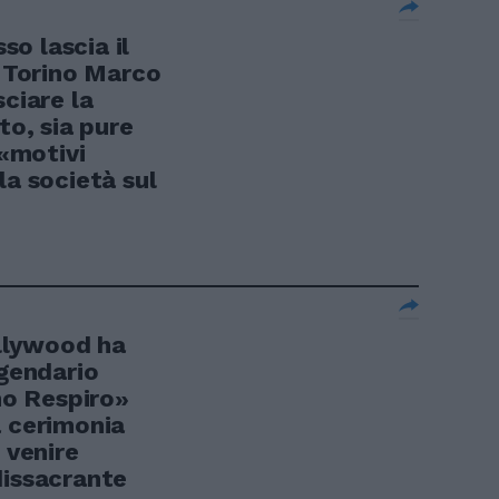
o lascia il
l Torino Marco
sciare la
to, sia pure
«motivi
la società sul
llywood ha
ggendario
imo Respiro»
a cerimonia
 venire
dissacrante