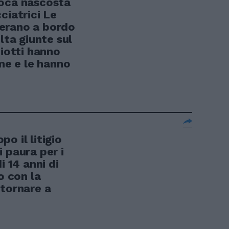
ca nascosta
ciatrici Le
erano a bordo
lta giunte sul
ziotti hanno
one e le hanno
o il litigio
 paura per i
i 14 anni di
o con la
 tornare a