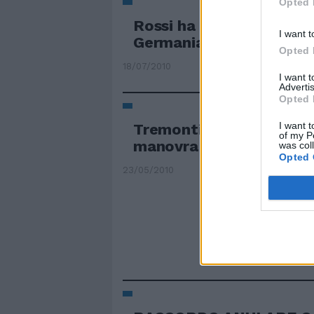
Opted 
Rossi ha deciso Domani a
I want t
Germania
Opted 
18/07/2010
I want 
Advertis
Opted 
I want t
Tremonti: niente è decis
of my P
manovra
was col
Opted 
23/05/2010