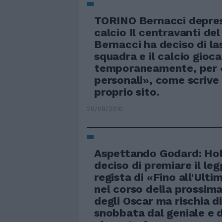
TORINO Bernacci depress
calcio Il centravanti de
Bernacci ha deciso di la
squadra e il calcio gioca
temporaneamente, per 
personali», come scrive 
proprio sito.
29/08/2010
Aspettando Godard: Ho
deciso di premiare il le
regista di «Fino all'Ult
nel corso della prossim
degli Oscar ma rischia di
snobbata dal geniale e 