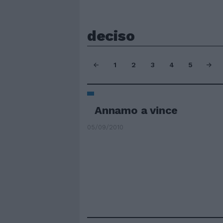
deciso
1
2
3
4
5
Annamo a vince
05/09/2010