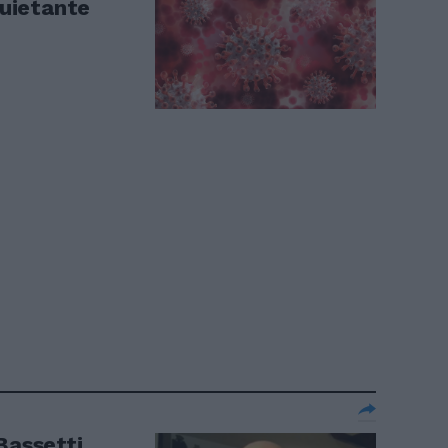
quietante
Bassetti