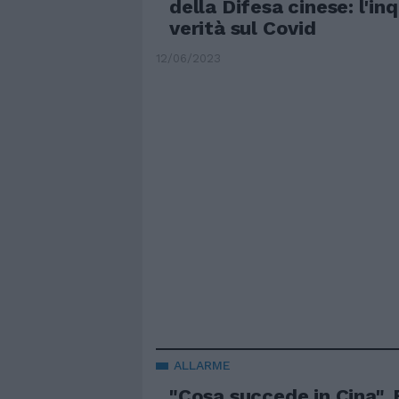
della Difesa cinese: l'in
verità sul Covid
12/06/2023
ALLARME
"Cosa succede in Cina". 