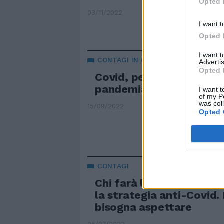
Opted 
03/11/2022
I want t
Opted 
I want 
CONTAGI IN CALO
Advertis
Opted 
Covid, per l'Oms la fine 
pandemia è vicina
I want t
of my P
was col
15/09/2022
Opted 
CONTAGI
Chi farà la quarta dose
la strategia anti-Covid.
bisogna aspettare