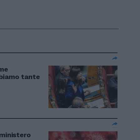
ome
biamo tante
 ministero