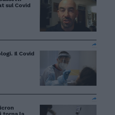
at sul Covid
logi. Il Covid
icron
ì torna la