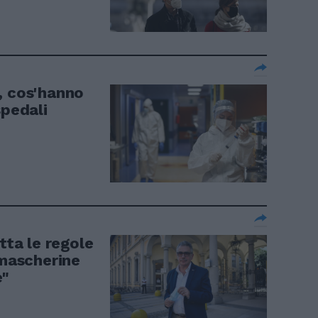
, cos'hanno
spedali
tta le regole
 mascherine
e"