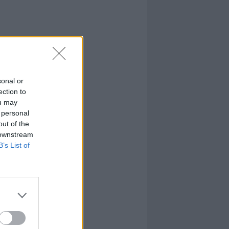
sonal or
ection to
ou may
 personal
out of the
 downstream
B’s List of