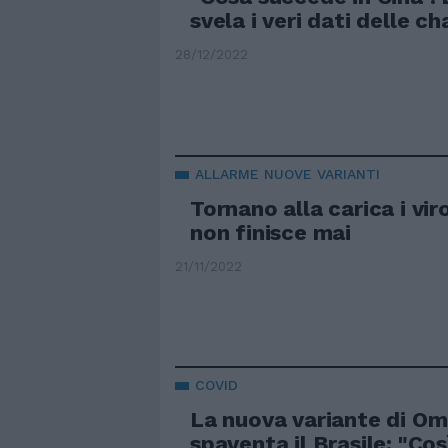
svela i veri dati delle ch
28/12/2022
ALLARME NUOVE VARIANTI
Tornano alla carica i viro
non finisce mai
21/11/2022
COVID
La nuova variante di Om
spaventa il Brasile: "Cos