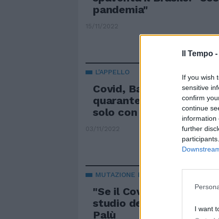
pandemia"
15/11/2022
Il Tempo 
L'APPELLO
If you wish 
Covid, Bassetti dice bas
sensitive in
confirm you
quarantena per i positivi
continue se
solo con i sintomi"
information 
further disc
03/11/2022
participants
Downstream 
MUTAZIONE BENIGNA
Persona
"Se il Covid circola è me
studio del team guidato
I want t
Palù