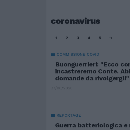
coronavirus
1
2
3
4
5
COMMISSIONE COVID
Buonguerrieri: "Ecco c
incastreremo Conte. Ab
domande da rivolgergli"
27/06/2026
REPORTAGE
Guerra batteriologica e