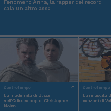
Fenomeno Anna, la rapper dei record
cala un altro asso
Controtempo
Controtempo
La modernità di Ulisse
La rinascita 
nell'Odissea pop di Christopher
canzoni di Va
Nolan