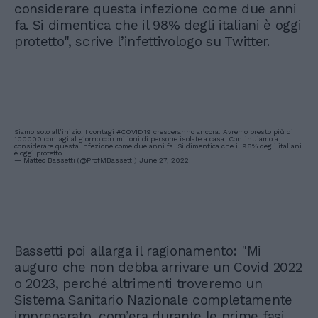
considerare questa infezione come due anni
fa. Si dimentica che il 98% degli italiani è oggi
protetto", scrive l’infettivologo su Twitter.
Siamo solo all’inizio. I contagi
#COVID19
cresceranno ancora. Avremo presto più di
100000 contagi al giorno con milioni di persone isolate a casa. Continuiamo a
considerare questa infezione come due anni fa. Si dimentica che il 98% degli italiani
è oggi protetto
— Matteo Bassetti (@ProfMBassetti)
June 27, 2022
Bassetti poi allarga il ragionamento: "Mi
auguro che non debba arrivare un Covid 2022
o 2023, perché altrimenti troveremo un
Sistema Sanitario Nazionale completamente
impreparato, com’era durante le prime fasi