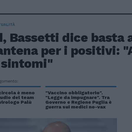
TUALITÀ
, Bassetti dice basta a
ntena per i positivi: "
 sintomi"
rgomento:
 circola è meno
"Vaccino obbligatorio".
studio del team
"Legge da impugnare". Tra
virologo Palù
Governo e Regione Puglia è
guerra sui medici no-vax