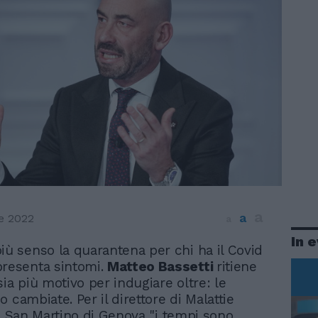
a
a
e 2022
a
In 
iù senso la quarantena per chi ha il Covid
presenta sintomi.
Matteo Bassetti
ritiene
ia più motivo per indugiare oltre: le
 cambiate. Per il direttore di Malattie
el San Martino di Genova "i tempi sono