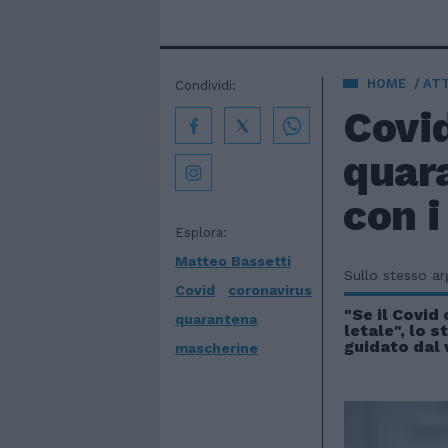
HOME
AT
Condividi:
Covid
quara
con i
Esplora:
Matteo Bassetti
Sullo stesso a
Covid
coronavirus
"Se il Covid
quarantena
letale", lo 
guidato dal 
mascherine