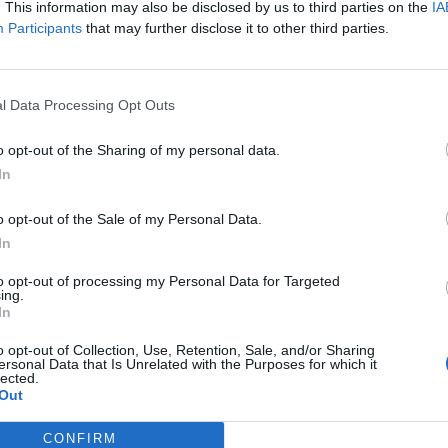
. This information may also be disclosed by us to third parties on the
IA
ni Covid perché ci sono anche altri virus -
Participants
that may further disclose it to other third parties.
ettivologo -Rischiamo di fare un test per
che poi è negativo, ma non sappiamo se è
nfluenza o un virus parainfluenzale.
siamo un test rapido che prenda dentro
l Data Processing Opt Outs
organismi potenziali di stagione oppure
n tampone monco. Oggi con un virus così
o opt-out of the Sharing of my personal data.
est solo agli ospedali per verificare i
In
munodepressi", conclude.
o opt-out of the Sale of my Personal Data.
In
to opt-out of processing my Personal Data for Targeted
ing.
In
“Spero che convinca
o opt-out of Collection, Use, Retention, Sale, and/or Sharing
ersonal Data that Is Unrelated with the Purposes for which it
Fontana”. La richiesta di
lected.
Moratti a Bertolaso sui
Out
medici no vax
CONFIRM