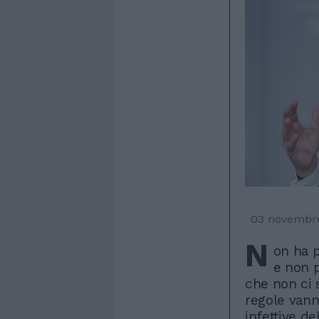
03 novembr
N
on ha p
e non 
che non ci s
regole vanno
infettive d