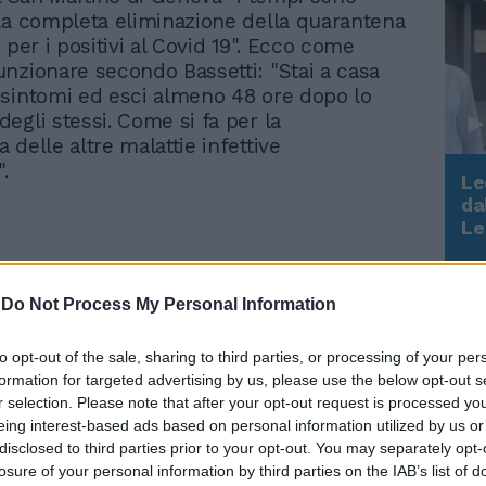
la completa eliminazione della quarantena
 per i positivi al Covid 19". Ecco come
nzionare secondo Bassetti: "Stai a casa
sintomi ed esci almeno 48 ore dopo lo
egli stessi. Come si fa per la
delle altre malattie infettive
.
Le
da
Rudy Giuliani a Come States?
Le
Trump, Meloni e la strategia
americana
-
Do Not Process My Personal Information
er la completa eliminazione della
#quarantena
obbligatoria per i positivi al
sa quando hai sintomi e esci almeno 48h dopo lo scomparsa degli stessi. Come
a delle altre malattie infettive respiratorie
ProfMBassetti)
November 2, 2022
to opt-out of the sale, sharing to third parties, or processing of your per
formation for targeted advertising by us, please use the below opt-out s
r selection. Please note that after your opt-out request is processed y
cavalli di battaglia di Bassetti è l'inutilità
eing interest-based ads based on personal information utilized by us or
disclosed to third parties prior to your opt-out. You may separately opt-
 eccessivo ai tamponi in questo preciso
losure of your personal information by third parties on the IAB’s list of
rico. "Oggi dobbiamo fare a meno dei