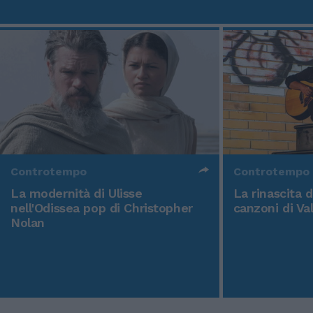
Controtempo
Controtempo
La modernità di Ulisse
La rinascita 
nell'Odissea pop di Christopher
canzoni di Va
Nolan