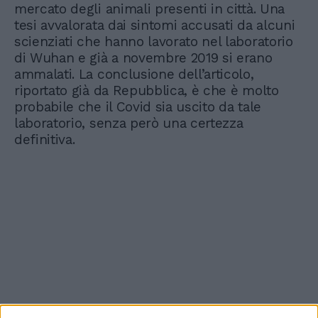
mercato degli animali presenti in città. Una
tesi avvalorata dai sintomi accusati da alcuni
scienziati che hanno lavorato nel laboratorio
di Wuhan e già a novembre 2019 si erano
ammalati. La conclusione dell’articolo,
riportato già da Repubblica, è che è molto
probabile che il Covid sia uscito da tale
laboratorio, senza però una certezza
definitiva.