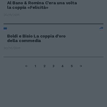
Al Bano & Romina C'era una volta
la coppia «Felicità»
20/11/2011
Boldi e Bisio La coppia d'oro
della commedia
30/10/2011
1
2
3
4
5