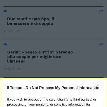
Due cuori e una Spa, il
benessere è di coppia
12/02/2012
Gerini: «Sesso e strip? Servono
alla coppia per migliorare
l'intesa»
12/02/2012
Il Tempo -
Do Not Process My Personal Information
La coppia Kissin & Judd oggi
sotto i riflettori
If you wish to opt-out of the sale, sharing to third parties, or
05/02/2012
processing of your personal or sensitive information for