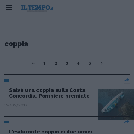
coppia
1
2
3
4
5
Salvò una coppia sulla Costa
Concordia. Pompiere premiato
29/02/2012
L'esilarante coppia di due amici