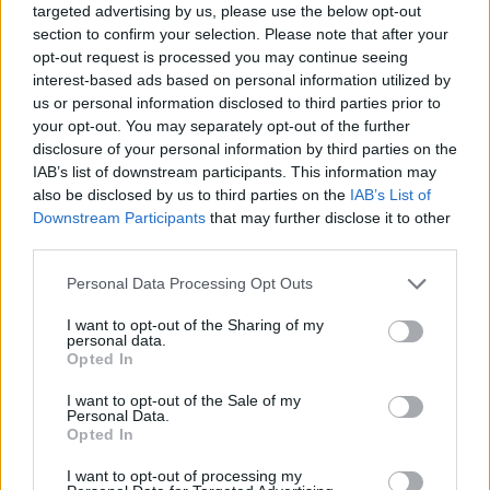
targeted advertising by us, please use the below opt-out
section to confirm your selection. Please note that after your
opt-out request is processed you may continue seeing
"Dayana era insieme a una
interest-based ads based on personal information utilized by
coppia di spagnoli"
us or personal information disclosed to third parties prior to
your opt-out. You may separately opt-out of the further
22/01/2012
disclosure of your personal information by third parties on the
IAB’s list of downstream participants. This information may
also be disclosed by us to third parties on the
IAB’s List of
Downstream Participants
that may further disclose it to other
Una coppia che crea emozioni
third parties.
22/01/2012
Personal Data Processing Opt Outs
I want to opt-out of the Sharing of my
personal data.
Morandi & Papaleo quella strana
Opted In
coppia che farà ridere Sanremo
I want to opt-out of the Sale of my
15/01/2012
Personal Data.
Opted In
I want to opt-out of processing my