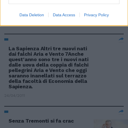
Oltre i confini del mare» in 3D, la
coppia Johnny Depp e Orlando
Bloom conquista
Data Deletion
Data Access
Privacy Policy
08/05/2011
La Sapienza Altri tre nuovi nati
dai falchi Aria e Vento 7Anche
quest'anno sono tre i nuovi nati
dalle uova della coppia di falchi
pellegrini Aria e Vento che oggi
saranno inanellati sul terrazzo
della facoltà di Economia della
Sapienza.
24/04/2011
Senza Tremonti si fa crac