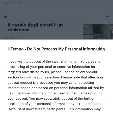
31/07/2011
Il casale degli orrori è un
residence
26/06/2011
Il Tempo -
Do Not Process My Personal Information
Luca e Giulio la strana coppia
If you wish to opt-out of the sale, sharing to third parties, or
processing of your personal or sensitive information for
12/06/2011
targeted advertising by us, please use the below opt-out
section to confirm your selection. Please note that after your
opt-out request is processed you may continue seeing
interest-based ads based on personal information utilized by
Prandelli pensa alla coppia
us or personal information disclosed to third parties prior to
Rossi-Pazzini
your opt-out. You may separately opt-out of the further
05/06/2011
disclosure of your personal information by third parties on the
IAB’s list of downstream participants. This information may