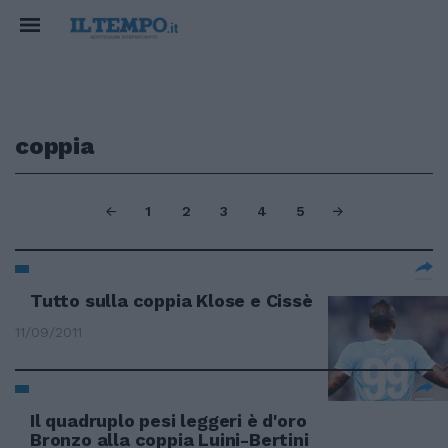
coppia
1
2
3
4
5
Tutto sulla coppia Klose e Cissè
11/09/2011
Il quadruplo pesi leggeri è d'oro
Bronzo alla coppia Luini-Bertini