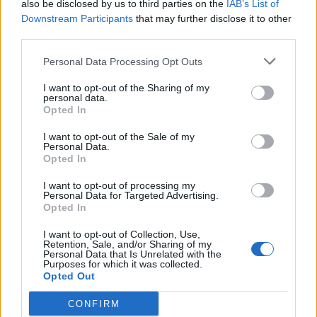
also be disclosed by us to third parties on the
IAB’s List of
Downstream Participants
that may further disclose it to other
di CARLO ANTINI Attorno a una
third parties.
tavola imbandita sembrano più
una coppia di cabarettisti che
Personal Data Processing Opt Outs
cantanti pop.
I want to opt-out of the Sharing of my
31/05/2011
personal data.
Opted In
I want to opt-out of the Sale of my
Personal Data.
La strana coppia tra letto e
Opted In
latte
I want to opt-out of processing my
15/05/2011
Personal Data for Targeted Advertising.
Opted In
I want to opt-out of Collection, Use,
Retention, Sale, and/or Sharing of my
Personal Data that Is Unrelated with the
HOME VIDEO I DVD PIÙ VENDUTI
Purposes for which it was collected.
A casa con «I Pirati» Mentre tra
Opted Out
pochi giorni uscirà in anteprima
al Festival di Cannes il quarto
CONFIRM
capitolo de «I Pirati dei Caraibi -