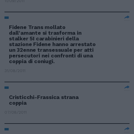
11/09/2011
Fidene Trans mollato
dall'amante si trasforma in
stalker 5I carabinieri della
stazione Fidene hanno arrestato
un 32enne transessuale per atti
persecutori nei confronti di una
coppia di coniugi.
31/08/2011
Cristicchi-Frassica strana
coppia
07/08/2011