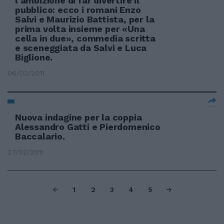
l'ambizione di far divertire il
pubblico: ecco i romani Enzo
Salvi e Maurizio Battista, per la
prima volta insieme per «Una
cella in due», commedia scritta
e sceneggiata da Salvi e Luca
Biglione.
06/03/2011
Nuova indagine per la coppia
Alessandro Gatti e Pierdomenico
Baccalario.
27/02/2011
1
2
3
4
5